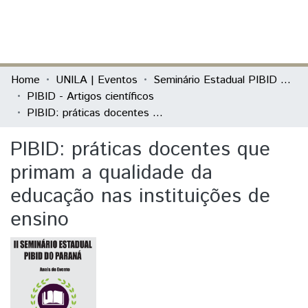
(current)
Log In
Communities & Collections
Home
UNILA | Eventos
Seminário Estadual PIBID do Paraná: tecendo saberes (PIBID)
PIBID - Artigos científicos
All of DSpace
PIBID: práticas docentes que primam a qualidade da educação nas instituições de ensino
Statistics
PIBID: práticas docentes que
primam a qualidade da
educação nas instituições de
ensino