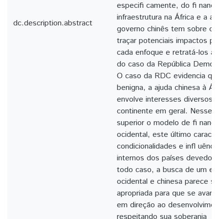
especifi camente, do fi nanc
infraestrutura na África e a 
dc.description.abstract
governo chinês tem sobre o 
traçar potenciais impactos po
cada enfoque e retratá-los at
do caso da República Democ
O caso da RDC evidencia que
benigna, a ajuda chinesa à Áfr
envolve interesses diversos 
continente em geral. Nesse s
superior o modelo de fi nanc
ocidental, este último caract
condicionalidades e infl uênc
internos dos países devedores
todo caso, a busca de um equi
ocidental e chinesa parece ser
apropriada para que se avan
em direção ao desenvolviment
respeitando sua soberania