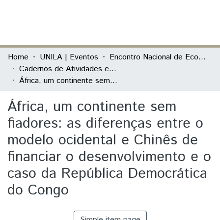
(current)
Log In
Communities & Collections
Home
UNILA | Eventos
Encontro Nacional de Economia Política
Cadernos de Atividades e Resumos
All of DSpace
África, um continente sem fiadores: as diferenças entre o modelo ocidental e Chinês de financiar o desenvolvimento e o caso da República Democrática do Congo
Statistics
África, um continente sem
fiadores: as diferenças entre o
modelo ocidental e Chinês de
financiar o desenvolvimento e o
caso da República Democrática
do Congo
Simple item page