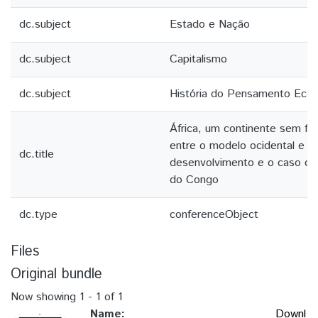
dc.subject
Estado e Nação
dc.subject
Capitalismo
dc.subject
História do Pensamento Eco
África, um continente sem fia
entre o modelo ocidental e Ch
dc.title
desenvolvimento e o caso da
do Congo
dc.type
conferenceObject
Files
Original bundle
Now showing
1 - 1 of 1
Name:
Downl