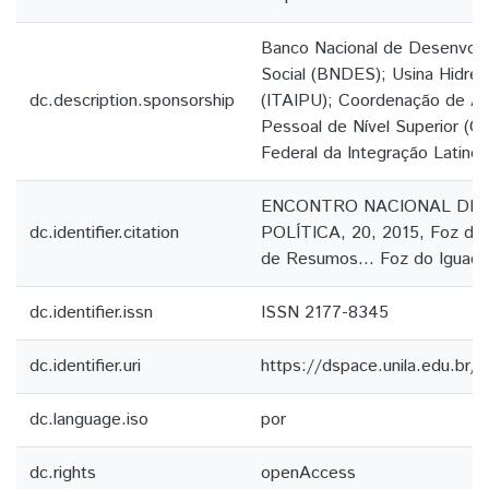
Banco Nacional de Desenvol
Social (BNDES); Usina Hidrelé
dc.description.sponsorship
(ITAIPU); Coordenação de A
Pessoal de Nível Superior (C
Federal da Integração Latino
ENCONTRO NACIONAL DE 
dc.identifier.citation
POLÍTICA, 20, 2015, Foz do 
de Resumos... Foz do Iguaçu
dc.identifier.issn
ISSN 2177-8345
dc.identifier.uri
https://dspace.unila.edu.br
dc.language.iso
por
dc.rights
openAccess