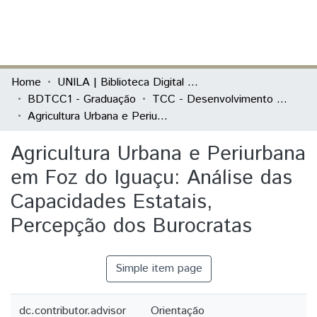
(current)
Log In
Communities & Collections
Home
UNILA | Biblioteca Digital de Trabalhos de Conclusão de Curso
BDTCC1 - Graduação
TCC - Desenvolvimento Rural e Segurança Alimentar
All of DSpace
Agricultura Urbana e Periurbana em Foz do Iguaçu: Análise das Capacidades Estatais, Percepção dos Burocratas
Statistics
Agricultura Urbana e Periurbana
em Foz do Iguaçu: Análise das
Capacidades Estatais,
Percepção dos Burocratas
Simple item page
dc.contributor.advisor
Orientação