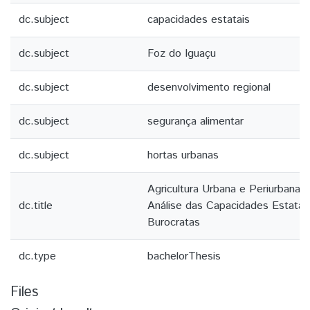
dc.subject
capacidades estatais
dc.subject
Foz do Iguaçu
dc.subject
desenvolvimento regional
dc.subject
segurança alimentar
dc.subject
hortas urbanas
Agricultura Urbana e Periurbana 
dc.title
Análise das Capacidades Estatai
Burocratas
dc.type
bachelorThesis
Files