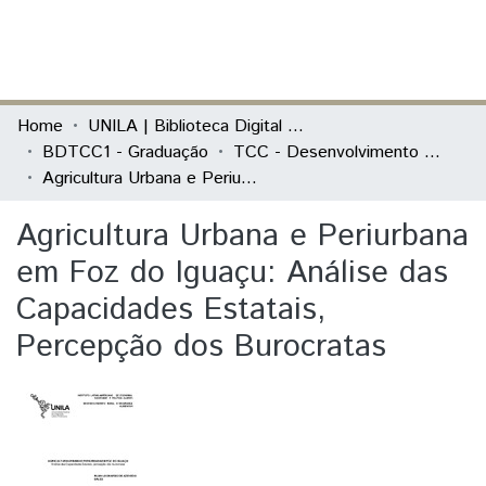
(current)
Log In
Communities & Collections
Home
UNILA | Biblioteca Digital de Trabalhos de Conclusão de Curso
BDTCC1 - Graduação
TCC - Desenvolvimento Rural e Segurança Alimentar
All of DSpace
Agricultura Urbana e Periurbana em Foz do Iguaçu: Análise das Capacidades Estatais, Percepção dos Burocratas
Statistics
Agricultura Urbana e Periurbana
em Foz do Iguaçu: Análise das
Capacidades Estatais,
Percepção dos Burocratas