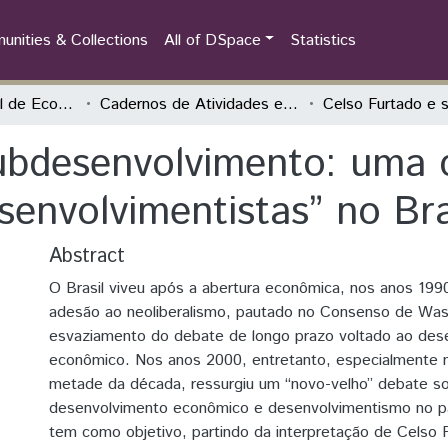
nities & Collections
All of DSpace
Statistics
Encontro Nacional de Economia Política
Cadernos de Atividades e Resumos
ubdesenvolvimento: uma c
senvolvimentistas” no Br
Abstract
O Brasil viveu após a abertura econômica, nos anos 1990
adesão ao neoliberalismo, pautado no Consenso de Was
esvaziamento do debate de longo prazo voltado ao des
econômico. Nos anos 2000, entretanto, especialmente 
metade da década, ressurgiu um “novo-velho” debate s
desenvolvimento econômico e desenvolvimentismo no pa
tem como objetivo, partindo da interpretação de Celso 