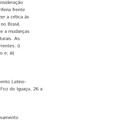
nsideração
feria frente
r a crítica às
no Brasil.
se a mudanças
turais. As
rentes: i)
e; iii)
ento Latino-
 Foz do Iguaçu, 26 a
nsamento