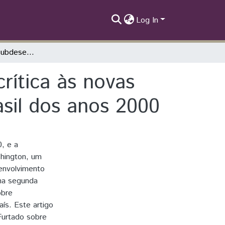
Log In
Celso Furtado e subdesenvolvimento: uma crítica às novas interpretações “desenvolvimentistas” no Brasil dos anos 2000
rítica às novas
asil dos anos 2000
, e a
hington, um
envolvimento
na segunda
obre
ís. Este artigo
Furtado sobre