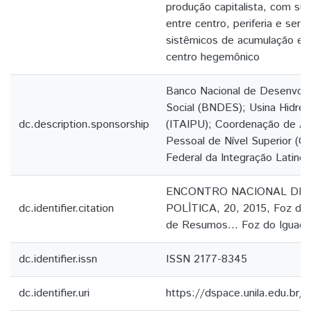
produção capitalista, com sua 
entre centro, periferia e semip
sistêmicos de acumulação e
centro hegemônico
Banco Nacional de Desenvol
Social (BNDES); Usina Hidrelé
dc.description.sponsorship
(ITAIPU); Coordenação de A
Pessoal de Nível Superior (C
Federal da Integração Latino
ENCONTRO NACIONAL DE 
dc.identifier.citation
POLÍTICA, 20, 2015, Foz do 
de Resumos... Foz do Iguaçu
dc.identifier.issn
ISSN 2177-8345
dc.identifier.uri
https://dspace.unila.edu.br