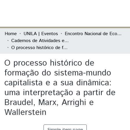
(current)
Log In
Communities & Collections
Home
UNILA | Eventos
Encontro Nacional de Economia Política
Cadernos de Atividades e Resumos
All of DSpace
O processo histórico de formação do sistema-mundo capitalista e a sua dinâmica: uma interpretação a partir de Braudel, Marx, Arrighi e Wallerstein
Statistics
O processo histórico de
formação do sistema-mundo
capitalista e a sua dinâmica:
uma interpretação a partir de
Braudel, Marx, Arrighi e
Wallerstein
Simple item page