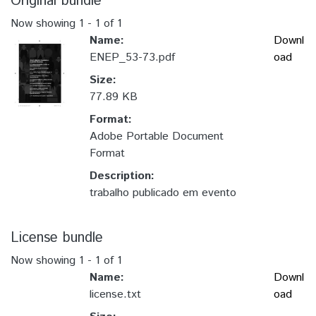
Original bundle
Now showing
1 - 1 of 1
Name:
Downl
ENEP_53-73.pdf
oad
Size:
77.89 KB
Format:
Adobe Portable Document
Format
Description:
trabalho publicado em evento
License bundle
Now showing
1 - 1 of 1
Name:
Downl
license.txt
oad