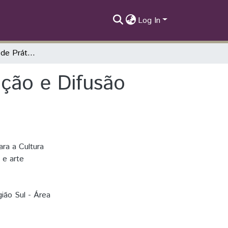
Log In
TOM: Laboratório de Práticas de Comunicação e Difusão para a cultura
ção e Difusão
ra a Cultura
 e arte
ião Sul - Área