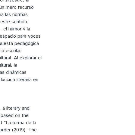
l silvestre, al
r un mero recurso
ía las normas
n este sentido,
, el humor y la
 espacio para voces
ropuesta pedagógica
no escolar,
tural. Al explorar el
tural, la
 las dinámicas
ucción literaria en
 a literary and
 based on the
nd "La forma de la
order (2019). The