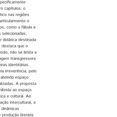
specificamente
o capítulos: o
tico nas regiões
particularmente o
ios, como a fábula e
s selecionadas,
 didática destinada
ho destaca que o
são, não se limita a
agem transgressora
ras identitárias.
 irreverência, pelo
 abrindo espaço
nalizadas. A proposta
híbrida ao espaço
ica e cultural. Ao
ão intercultural, a
s dinâmicas
produção literária