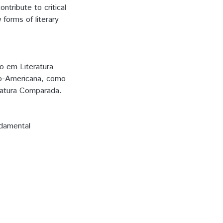
ntribute to critical
forms of literary
 em Literatura
no-Americana, como
eratura Comparada.
ndamental