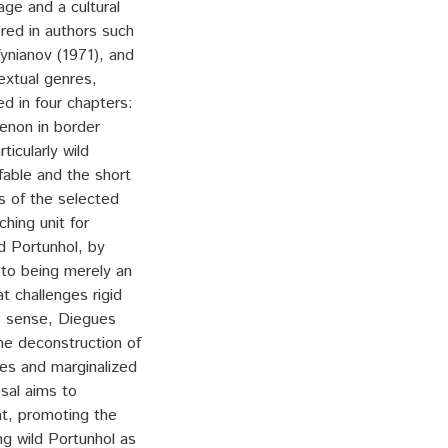
age and a cultural
ored in authors such
ynianov (1971), and
textual genres,
ed in four chapters:
menon in border
ticularly wild
 fable and the short
is of the selected
hing unit for
d Portunhol, by
d to being merely an
t challenges rigid
is sense, Diegues
he deconstruction of
es and marginalized
osal aims to
nt, promoting the
ing wild Portunhol as