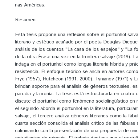
nas Américas.
Resumen
Esta tesis propone una reflexión sobre el portunhol salv
literario y estético acuñado por el poeta Douglas Diegues
análisis de los cuentos "La casa de los espejos" y "La f
de la obra Érase una vez en la frontera salvaje (2019). La
indaga en el portunhol como lengua literaria híbrida y prác
resistencia. El enfoque teórico se ancla en autores como
Frye (1957), Hutcheon (1991, 2000), Tynianov (1971) y Li
brindan soporte para el análisis de géneros textuales, e
parodia y la ironía. La tesis está estructurada en cuatro c
discute el portunhol como fenómeno sociolingüístico en r
el segundo aborda el portunhol en la literatura, particula
salvaje; el tercero analiza géneros literarios como la fábu
cuarta sección consolida el análisis crítico de las fábulas
culminando con la presentación de una propuesta de unid