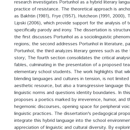
research investigates Portunhol as a hybrid literary langu
practice of resistance. The theoretical approach is anch
as Bakhtin (1981), Frye (1957), Hutcheon (1991, 2000), T
Lipski (2006), which provide support for the analysis of 
specifically parody and irony. The dissertation is structur
the first discusses Portunhol as a sociolinguistic pheno
regions; the second addresses Portunhol in literature, par
Portunhol; the third analyzes literary genres such as the
story; The fourth section consolidates the critical analys
fables, culminating in the presentation of a proposed teac
elementary school students. The work highlights that wil
blending languages and cultures in tension, is not limite
aesthetic resource, but also a transgressive language tha
linguistic norms and questions identity boundaries. In th
proposes a poetics marked by irreverence, humor, and t
hegemonic discourses, opening space for peripheral voic
linguistic practices. The dissertation's pedagogical prop
integrate this hybrid language into the school environme
appreciation of linguistic and cultural diversity. By explor