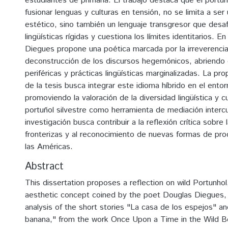
estudiantes de primaria. El trabajo destaca que el portuño
fusionar lenguas y culturas en tensión, no se limita a se
estético, sino también un lenguaje transgresor que desaf
lingüísticas rígidas y cuestiona los límites identitarios. E
Diegues propone una poética marcada por la irreverencia
deconstrucción de los discursos hegemónicos, abriendo
periféricas y prácticas lingüísticas marginalizadas. La p
de la tesis busca integrar este idioma híbrido en el entor
promoviendo la valoración de la diversidad lingüística y cul
portuñol silvestre como herramienta de mediación intercul
investigación busca contribuir a la reflexión crítica sobre
fronterizas y al reconocimiento de nuevas formas de prod
las Américas.
Abstract
This dissertation proposes a reflection on wild Portunhol,
aesthetic concept coined by the poet Douglas Diegues,
analysis of the short stories "La casa de los espejos" a
banana," from the work Once Upon a Time in the Wild B