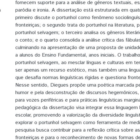
fornecem suporte para a análise de gêneros textuais, e
m
paródia e ironia. A dissertação está estruturada em quatr
primeiro discute o portunhol como fenômeno sociolinguís
fronteiriças; o segundo trata do portunhol na literatura, 
portunhol selvagem; o terceiro analisa os gêneros literár
o conto; e o quarto consolida a análise crítica das fábula
culminando na apresentação de uma proposta de unidade
a alunos do Ensino Fundamental, anos iniciais. O trabal
portunhol selvagem, ao mesclar línguas e culturas em ten
ser apenas um recurso estético, mas também uma lingu
que desafia normas linguísticas rígidas e questiona frontei
Nesse sentido, Diegues propõe uma poética marcada pela
humor e pela desconstrução de discursos hegemônicos,
para vozes periféricas e para práticas linguísticas margi
pedagógica da dissertação visa integrar essa linguagem 
escolar, promovendo a valorização da diversidade linguíst
explorar o portunhol selvagem como ferramenta de mediaç
pesquisa busca contribuir para a reflexão crítica sobre a
fronteiriças e para o reconhecimento de novas formas de 