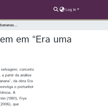
Log In
Entre espelhos e bananas: portunhol selvagem em “Era uma vez em La Frontera’’
agem em “Era uma
l selvagem, conceito
a partir da análise
anana”, da obra Era
vestiga o portunhol
stência. A
in (1981), Frye
 (2006), que