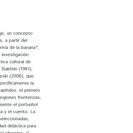
aje, un concepto
, a partir del
orma de la banana",
 investigación
tica cultural de
 Bakhtin (1981),
pski (2006), que
specíficamente la
apítulos: el primero
egiones fronterizas;
rmente el portunhol
la y el cuento; La
 seleccionadas,
ad didáctica para