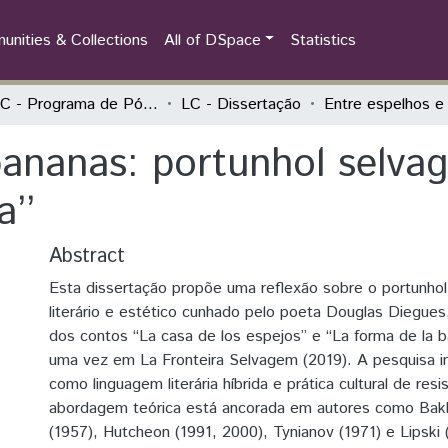
nities & Collections
All of DSpace
Statistics
PPGLC - Programa de Pós-Graduação em Literatura Comparada
LC - Dissertação
bananas: portunhol selv
’’
Abstract
Esta dissertação propõe uma reflexão sobre o portunho
literário e estético cunhado pelo poeta Douglas Diegues, 
dos contos “La casa de los espejos” e “La forma de la b
uma vez em La Fronteira Selvagem (2019). A pesquisa in
como linguagem literária híbrida e prática cultural de resi
abordagem teórica está ancorada em autores como Bakht
(1957), Hutcheon (1991, 2000), Tynianov (1971) e Lipski