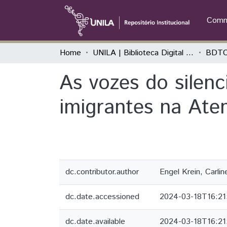
Commu
Home
UNILA | Biblioteca Digital de Trabalhos de Conclusão de Curso
BDTCC
As vozes do silen
imigrantes na Ate
dc.contributor.author
Engel Krein, Carlin
dc.date.accessioned
2024-03-18T16:21
dc.date.available
2024-03-18T16:21