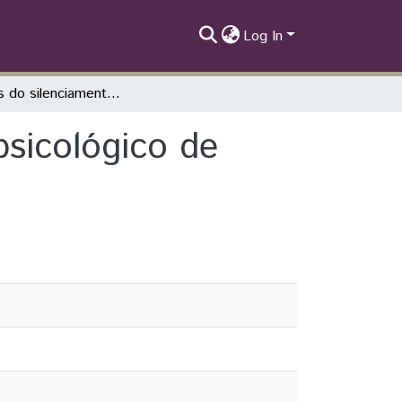
Log In
As vozes do silenciamento: o atendimento psicológico de imigrantes na Atenção Primária à Saúde.
psicológico de