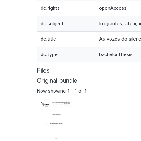
dc.rights
openAccess
dc.subject
Imigrantes; atençã
dc.title
As vozes do silenc
dc.type
bachelorThesis
Files
Original bundle
Now showing
1 - 1 of 1