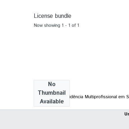
License bundle
Now showing
1 - 1 of 1
No
Collections
Thumbnail
Programa de Residência Multiprofissional em S
Available
U