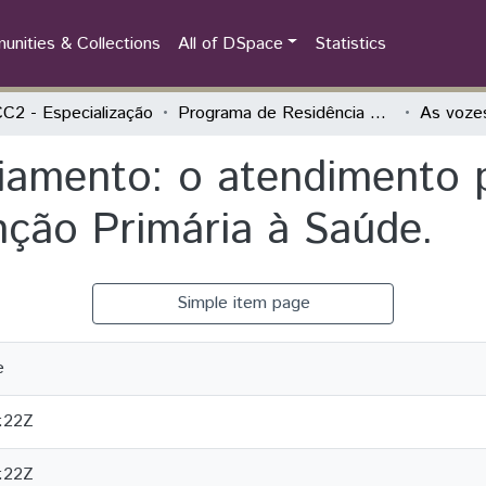
nities & Collections
All of DSpace
Statistics
2 - Especialização
Programa de Residência Multiprofissional em Saúde da Família
ciamento: o atendimento 
nção Primária à Saúde.
Simple item page
e
:22Z
:22Z