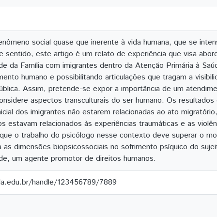
enômeno social quase que inerente à vida humana, que se inten
e sentido, este artigo é um relato de experiência que visa abo
e da Família com imigrantes dentro da Atenção Primária à Saú
imento humano e possibilitando articulações que tragam a visibi
ública. Assim, pretende-se expor a importância de um atendim
considere aspectos transculturais do ser humano. Os resultados
nicial dos imigrantes não estarem relacionadas ao ato migratóri
s estavam relacionados às experiências traumáticas e as violênci
ue o trabalho do psicólogo nesse contexto deve superar o mode
ra as dimensões biopsicossociais no sofrimento psíquico do suje
úde, um agente promotor de direitos humanos.
ila.edu.br/handle/123456789/7889