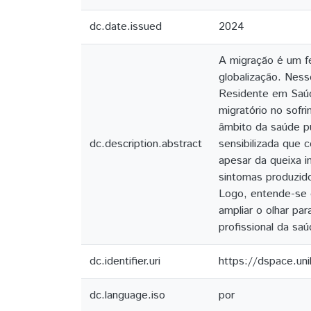
dc.date.issued
2024
A migração é um f
globalização. Ness
Residente em Saúd
migratório no sofr
âmbito da saúde p
dc.description.abstract
sensibilizada que 
apesar da queixa i
sintomas produzido
Logo, entende-se q
ampliar o olhar pa
profissional da sa
dc.identifier.uri
https://dspace.un
dc.language.iso
por