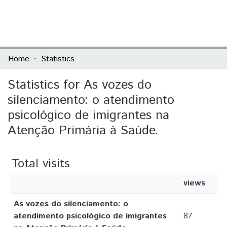
(current)
Log In
Communities & Collections
Home
Statistics
All of DSpace
Statistics for As vozes do
silenciamento: o atendimento
psicológico de imigrantes na
Atenção Primária à Saúde.
Total visits
views
As vozes do silenciamento: o
atendimento psicológico de imigrantes
87