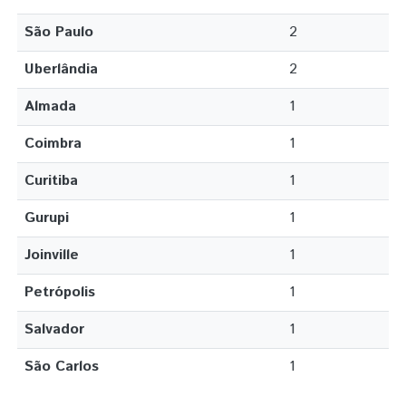
São Paulo
2
Uberlândia
2
Almada
1
Coimbra
1
Curitiba
1
Gurupi
1
Joinville
1
Petrópolis
1
Salvador
1
São Carlos
1