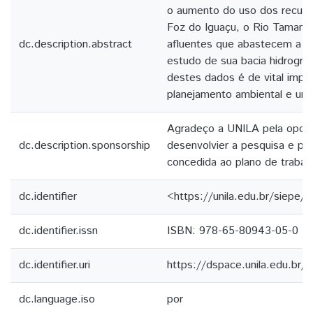
o aumento do uso dos recurso
Foz do Iguaçu, o Rio Tamandu
dc.description.abstract
afluentes que abastecem a c
estudo de sua bacia hidrográf
destes dados é de vital impor
planejamento ambiental e urb
Agradeço a UNILA pela oport
dc.description.sponsorship
desenvolvier a pesquisa e pe
concedida ao plano de trabal
dc.identifier
<https://unila.edu.br/siepe/a
dc.identifier.issn
ISBN: 978-65-80943-05-0
dc.identifier.uri
https://dspace.unila.edu.br
dc.language.iso
por