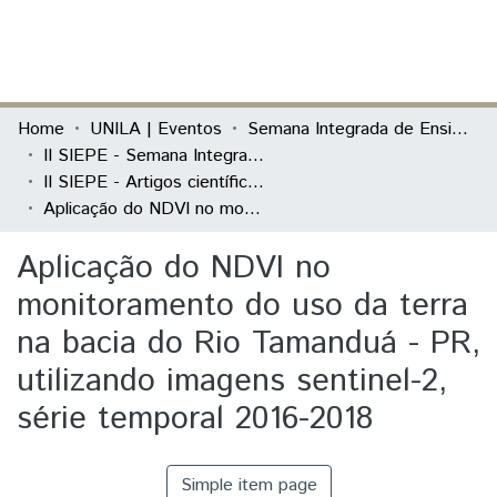
(current)
Log In
Communities & Collections
Home
UNILA | Eventos
Semana Integrada de Ensino, Pesquisa e Extensão (SIEPE)
II SIEPE - Semana Integrada de Ensino, Pesquisa e Extensão
All of DSpace
II SIEPE - Artigos científicos
Aplicação do NDVI no monitoramento do uso da terra na bacia do Rio Tamanduá - PR, utilizando imagens sentinel-2, série temporal 2016-2018
Statistics
Aplicação do NDVI no
monitoramento do uso da terra
na bacia do Rio Tamanduá - PR,
utilizando imagens sentinel-2,
série temporal 2016-2018
Simple item page