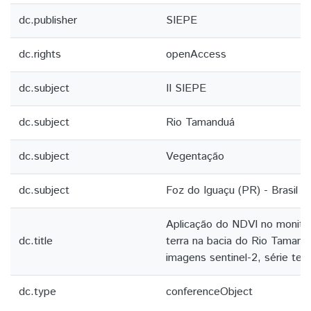
dc.publisher
SIEPE
dc.rights
openAccess
dc.subject
II SIEPE
dc.subject
Rio Tamanduá
dc.subject
Vegentação
dc.subject
Foz do Iguaçu (PR) - Brasil
Aplicação do NDVI no monito
dc.title
terra na bacia do Rio Tamandu
imagens sentinel-2, série te
dc.type
conferenceObject