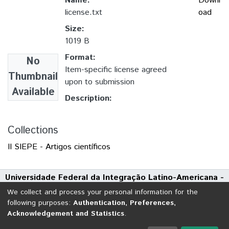
Name:
Downl
license.txt
oad
Size:
1019 B
Format:
No
Item-specific license agreed
Thumbnail
upon to submission
Available
Description:
Collections
II SIEPE - Artigos científicos
Universidade Federal da Integração Latino-Americana -
UNILA
We collect and process your personal information for the
Avenida Tarquínio Joslin dos Santos, 1000 - Polo Universitário
following purposes:
Authentication, Preferences,
Acknowledgement and Statistics
.
CEP: 85870-650 | Foz do Iguaçu - Paraná