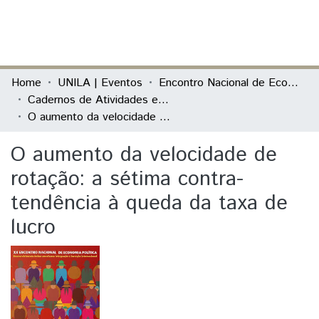
(current)
Log In
Communities & Collections
Home
UNILA | Eventos
Encontro Nacional de Economia Política
Cadernos de Atividades e Resumos
All of DSpace
O aumento da velocidade de rotação: a sétima contra-tendência à queda da taxa de lucro
Statistics
O aumento da velocidade de
rotação: a sétima contra-
tendência à queda da taxa de
lucro