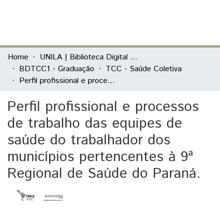
(current)
Log In
Communities & Collections
Home
UNILA | Biblioteca Digital de Trabalhos de Conclusão de Curso
BDTCC1 - Graduação
TCC - Saúde Coletiva
All of DSpace
Perfil profissional e processos de trabalho das equipes de saúde do trabalhador dos municípios pertencentes à 9ª Regional de Saúde do Paraná.
Statistics
Perfil profissional e processos
de trabalho das equipes de
saúde do trabalhador dos
municípios pertencentes à 9ª
Regional de Saúde do Paraná.