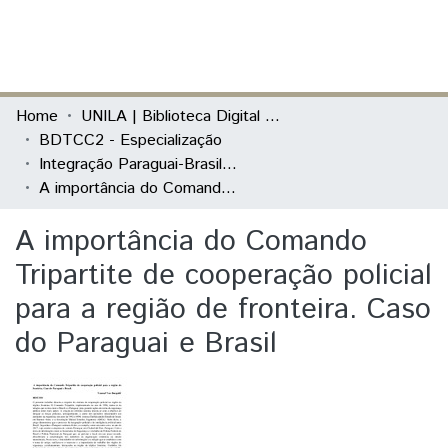
(current)
Log In
Communities & Collections
Home
UNILA | Biblioteca Digital de Trabalhos de Conclusão de Curso
BDTCC2 - Especialização
All of DSpace
Integração Paraguai-Brasil: Relações Bilaterais, Desenvolvimento e Fronteiras
A importância do Comando Tripartite de cooperação policial para a região de fronteira. Caso do Paraguai e Brasil
Statistics
A importância do Comando
Tripartite de cooperação policial
para a região de fronteira. Caso
do Paraguai e Brasil