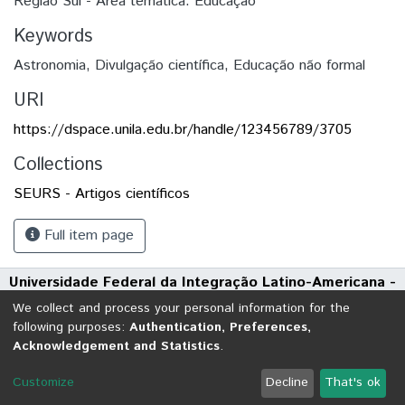
Região Sul - Área temática: Educação
Keywords
Astronomia
,
Divulgação científica
,
Educação não formal
URI
https://dspace.unila.edu.br/handle/123456789/3705
Collections
SEURS - Artigos científicos
Full item page
Universidade Federal da Integração Latino-Americana -
UNILA
We collect and process your personal information for the
Avenida Tarquínio Joslin dos Santos, 1000 - Polo Universitário
following purposes:
Authentication, Preferences,
Acknowledgement and Statistics
.
CEP: 85870-650 | Foz do Iguaçu - Paraná
DSpace software
copyright © 2002-2026
LYRASIS
Customize
Decline
That's ok
Cookie settings
Send Feedback