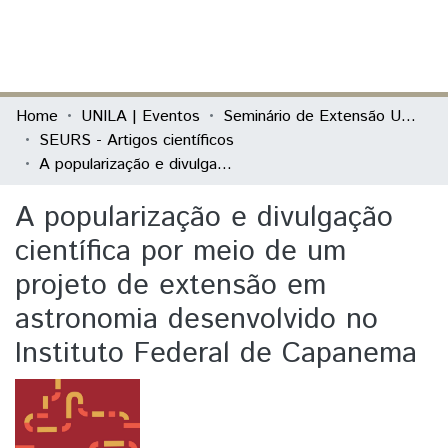
(current)
Log In
Communities & Collections
Home
UNILA | Eventos
Seminário de Extensão Universitária da Região Sul (SEURS)
SEURS - Artigos científicos
All of DSpace
A popularização e divulgação científica por meio de um projeto de extensão em astronomia desenvolvido no Instituto Federal de Capanema
Statistics
A popularização e divulgação
científica por meio de um
projeto de extensão em
astronomia desenvolvido no
Instituto Federal de Capanema