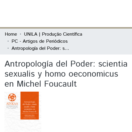
(current)
Log In
Communities & Collections
Home
UNILA | Produção Científica
PC - Artigos de Periódicos
All of DSpace
Antropología del Poder: scientia sexualis y homo oeconomicus en Michel Foucault
Statistics
Antropología del Poder: scientia
sexualis y homo oeconomicus
en Michel Foucault