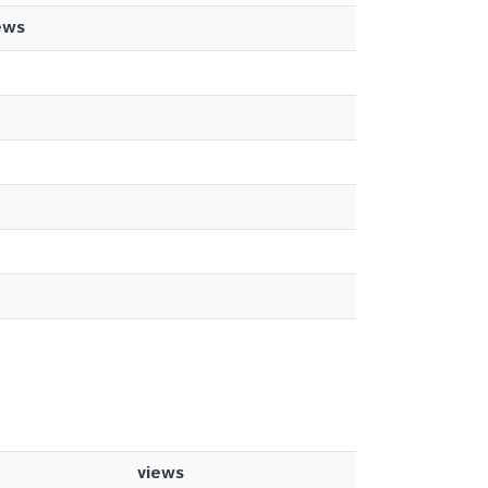
ews
views