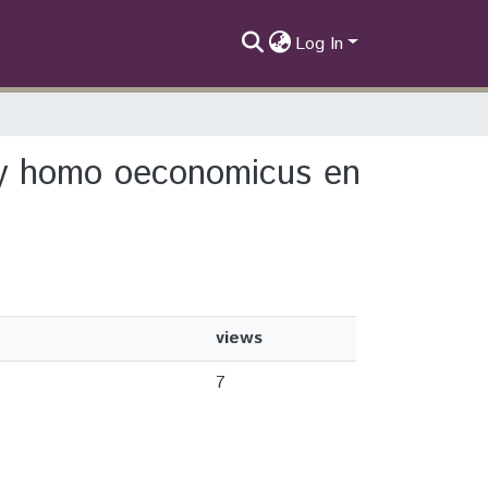
Log In
is y homo oeconomicus en
views
7