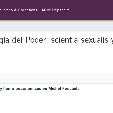
nities & Collections
All of DSpace
ogía del Poder: scientia sexual
is y homo oeconomicus en Michel Foucault