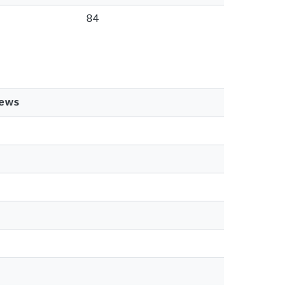
84
iews