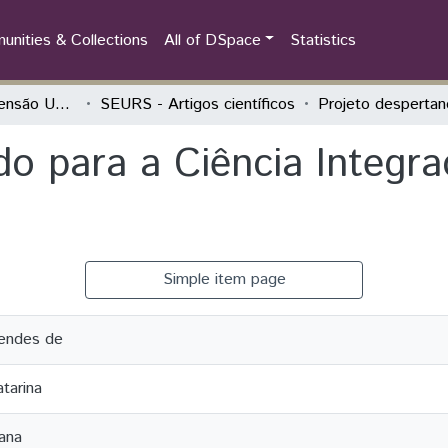
nities & Collections
All of DSpace
Statistics
Seminário de Extensão Universitária da Região Sul (SEURS)
SEURS - Artigos científicos
do para a Ciência Integra
Simple item page
Mendes de
tarina
sana