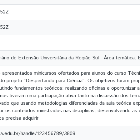
:52Z
:52Z
ário de Extensão Universitária da Região Sul - Área temática:
o apresentados minicursos ofertados para alunos do curso Téc
do projeto “Despertando para Ciência”. Os objetivos foram pro
tindo fundamentos teóricos; realizando oficinas e oportunizar a
unos tiveram uma participação ativa tanto na discussão dos t
rvado que usando metodologias diferenciadas da aula teórica ex
r os conteúdos ministrados nas disciplinas, desenvolvendo as 
s precisa adquirir
ila.edu.br/handle/123456789/3808