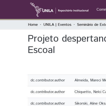
Commu
Home
UNILA | Eventos
Projeto despertan
Escoal
dc.contributor.author
Almeida, Mareci 
dc.contributor.author
Chiquetto, Nelci Ca
dc.contributor.author
Sikorski, Aline Ok