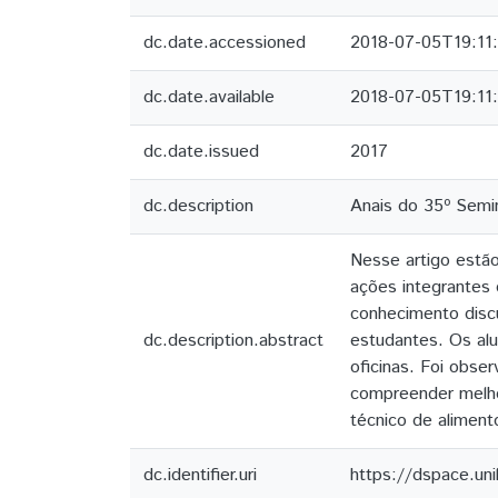
dc.date.accessioned
2018-07-05T19:11
dc.date.available
2018-07-05T19:11
dc.date.issued
2017
dc.description
Anais do 35º Semin
Nesse artigo estã
ações integrantes 
conhecimento discu
dc.description.abstract
estudantes. Os al
oficinas. Foi obse
compreender melho
técnico de alimento
dc.identifier.uri
https://dspace.un