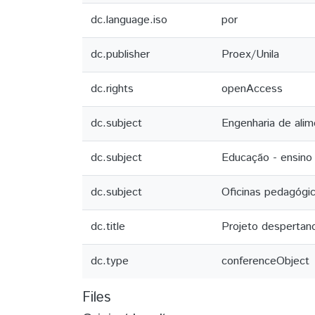
dc.language.iso
por
dc.publisher
Proex/Unila
dc.rights
openAccess
dc.subject
Engenharia de ali
dc.subject
Educação - ensino
dc.subject
Oficinas pedagógi
dc.title
Projeto despertand
dc.type
conferenceObject
Files