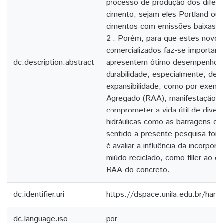
processo de produção dos difere
cimento, sejam eles Portland ou n
cimentos com emissões baixas ou
2 . Porém, para que estes novos
comercializados faz-se importa
dc.description.abstract
apresentem ótimo desempenho f
durabilidade, especialmente, dev
expansibilidade, como por exempl
Agregado (RAA), manifestação p
comprometer a vida útil de diver
hidráulicas como as barragens d
sentido a presente pesquisa foi c
é avaliar a influência da incorpo
miúdo reciclado, como fíller ao c
RAA do concreto.
dc.identifier.uri
https://dspace.unila.edu.br/ha
dc.language.iso
por