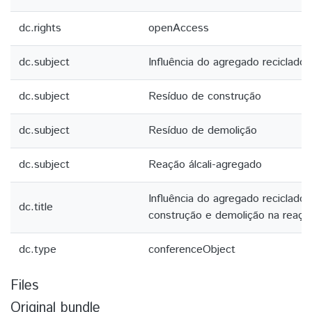
dc.rights
openAccess
dc.subject
Influência do agregado reciclado
dc.subject
Resíduo de construção
dc.subject
Resíduo de demolição
dc.subject
Reação álcali-agregado
Influência do agregado reciclado
dc.title
construção e demolição na reação
dc.type
conferenceObject
Files
Original bundle