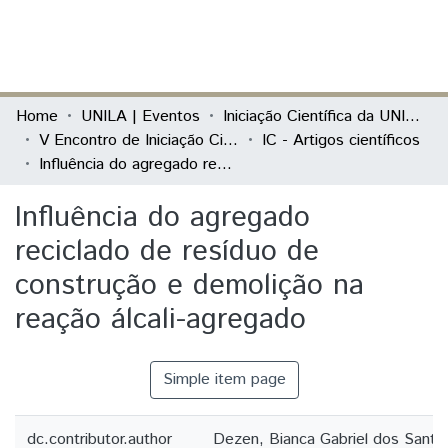
(current)
Log In
Communities & Collections
Home
UNILA | Eventos
Iniciação Científica da UNILA (IC)
V Encontro de Iniciação Científica e I Encontro Anual de Iniciação ao Desenvolvimento Tecnológico e Inovação
IC - Artigos científicos
All of DSpace
Influência do agregado reciclado de resíduo de construção e demolição na reação álcali-agregado
Statistics
Influência do agregado
reciclado de resíduo de
construção e demolição na
reação álcali-agregado
Simple item page
dc.contributor.author
Dezen, Bianca Gabriel dos Santo