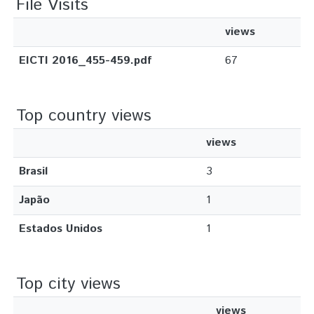
File Visits
views
EICTI 2016_455-459.pdf
67
Top country views
views
Brasil
3
Japão
1
Estados Unidos
1
Top city views
views