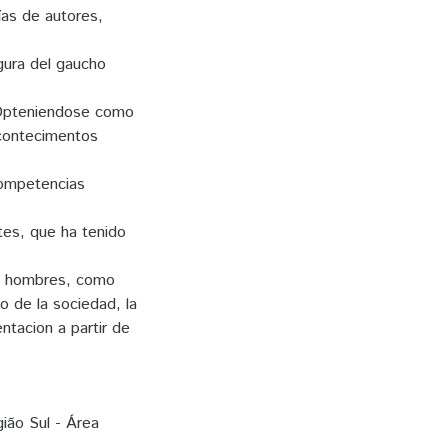
ías de autores,
gura del gaucho
. Opteniendose como
acontecimentos
competencias
tes, que ha tenido
los hombres, como
o de la sociedad, la
ntacion a partir de
ião Sul - Área