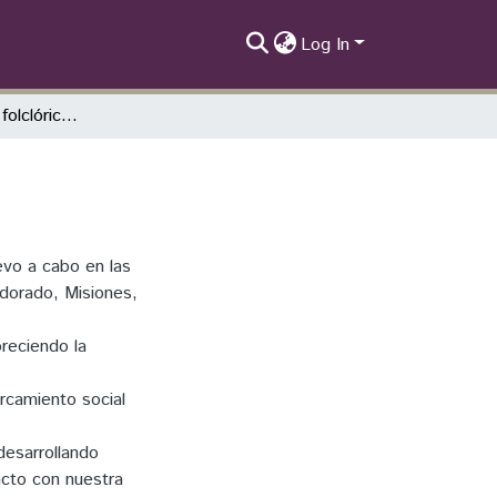
Log In
Takker de Danzas folclóricas argentinas
levo a cabo en las
ldorado, Misiones,
oreciendo la
ercamiento social
 desarrollando
acto con nuestra