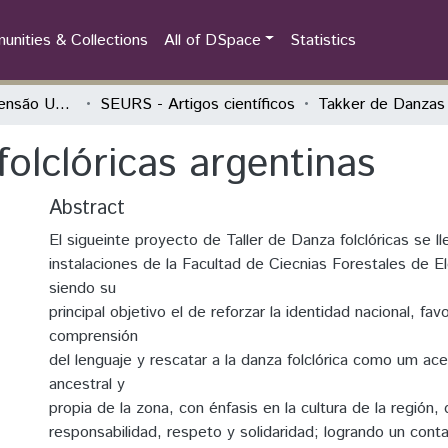
nities & Collections
All of DSpace
Statistics
Seminário de Extensão Universitária da Região Sul (SEURS)
SEURS - Artigos científicos
olclóricas argentinas
Abstract
El sigueinte proyecto de Taller de Danza folclóricas se l
instalaciones de la Facultad de Ciecnias Forestales de E
siendo su
principal objetivo el de reforzar la identidad nacional, fav
comprensión
del lenguaje y rescatar a la danza folclórica como um ac
ancestral y
propia de la zona, con énfasis en la cultura de la región,
responsabilidad, respeto y solidaridad; logrando un cont