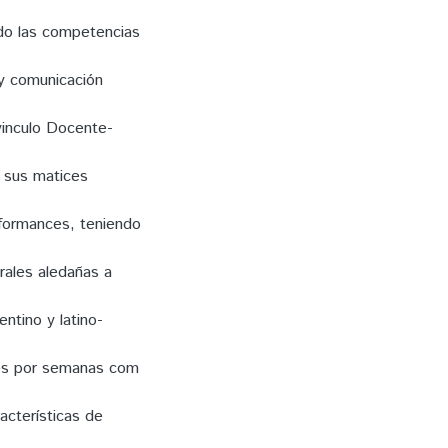
do las competencias
 y comunicación
 vinculo Docente-
y sus matices
rformances, teniendo
rales aledañas a
entino y latino-
ces por semanas com
acterísticas de