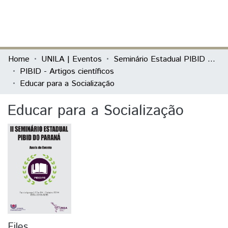
(current)
Log In
Communities & Collections
Home
UNILA | Eventos
Seminário Estadual PIBID do Paraná: tecendo saberes (PIBID)
PIBID - Artigos científicos
All of DSpace
Educar para a Socialização
Statistics
Educar para a Socialização
Files