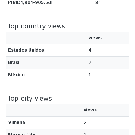
PIBID1,901-905.pdf
58
Top country views
views
Estados Unidos
4
Brasil
2
México
1
Top city views
views
Vilhena
2
Mexico City
1