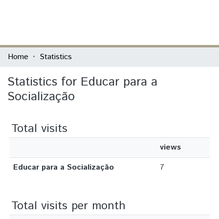
(current)
Log In
Communities & Collections
Home
Statistics
All of DSpace
Statistics for Educar para a
Socialização
Total visits
views
Educar para a Socialização
7
Total visits per month