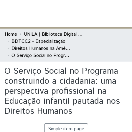
(current)
Log In
Communities & Collections
Home
UNILA | Biblioteca Digital de Trabalhos de Conclusão de Curso
BDTCC2 - Especialização
All of DSpace
Direitos Humanos na América Latina
O Serviço Social no Programa construindo a cidadania: uma perspectiva profissional na Educação infantil pautada nos Direitos Humanos
Statistics
O Serviço Social no Programa
construindo a cidadania: uma
perspectiva profissional na
Educação infantil pautada nos
Direitos Humanos
Simple item page