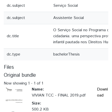
dc.subject
Serviço Social
dc.subject
Assistente Social
O Serviço Social no Programa co
dc.title
cidadania: uma perspectiva profi
infantil pautada nos Direitos Hu
dc.type
bachelorThesis
Files
Original bundle
Now showing
1 - 1 of 1
Name:
Downl
VIVIAN TCC - FINAL 2019.pdf
oad
Size:
500.2 KB