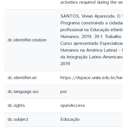
activities required during the wor
SANTOS, Vivian Aparecida. O Ser
Programa construindo a cidadani
profissional na Educação infantil 
Humanos. 2019. 39 f. Trabalho d
dc.identifier.citation
Curso apresentado Especializaçã
Humanos na América Latina) - Un
da Integração Latino-Americana, 
2019
dc.identifier.uri
https://dspace.unila.edu.br/ha
dc.language.iso
por
dc.rights
openAccess
dc.subject
Educação