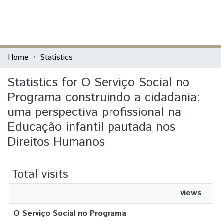
(current)
Log In
Communities & Collections
Home
Statistics
All of DSpace
Statistics for O Serviço Social no
Programa construindo a cidadania:
uma perspectiva profissional na
Educação infantil pautada nos
Direitos Humanos
Total visits
views
O Serviço Social no Programa