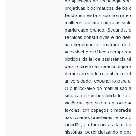
de aplicação de tecnologia social
projetivas bioclimáticas de baixo 
tendo em vista a autonomia e o
mulheres na luta contra as violên
patriarcado branco. Segunda, ca
técnicas construtivas e do desen
não hegemônico, ilustrado de for
acessível e didático e empregan
obtidos da lei de assistência téc
para o direito à moradia digna e d
democratizando o conhecimento 
universidade, expandi-lo para al
O público-alvo do manual são as
situação de vulnerabilidade socia
violência, que vivem em ocupaçõ
favelas, em espaços e moradias 
nas cidades brasileiras, e seu pap
cidadãs, protagonistas da cidade
histórias, potencializando o pode