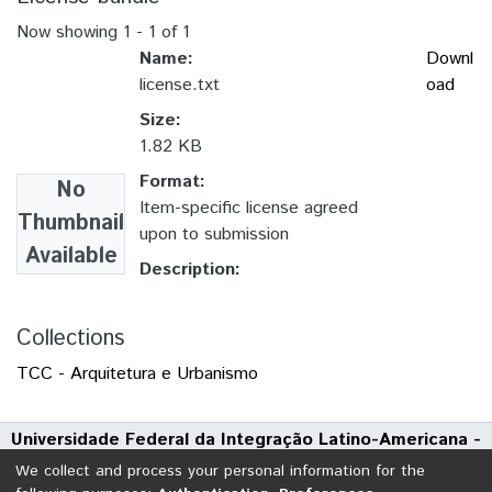
Now showing
1 - 1 of 1
Name:
Downl
license.txt
oad
Size:
1.82 KB
Format:
No
Item-specific license agreed
Thumbnail
upon to submission
Available
Description:
Collections
TCC - Arquitetura e Urbanismo
Universidade Federal da Integração Latino-Americana -
UNILA
We collect and process your personal information for the