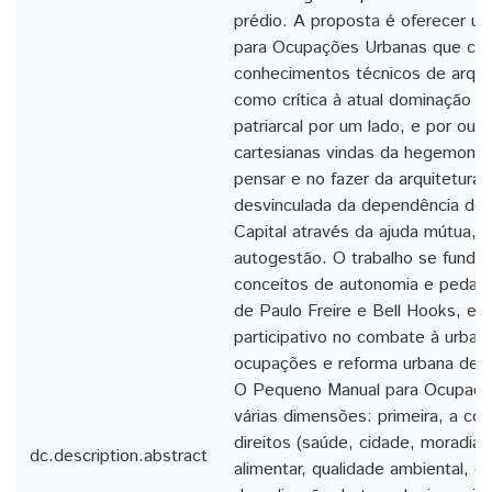
prédio. A proposta é oferecer 
para Ocupações Urbanas que con
conhecimentos técnicos de arqui
como crítica à atual dominação rac
patriarcal por um lado, e por out
cartesianas vindas da hegemonia 
pensar e no fazer da arquitetura 
desvinculada da dependência do
Capital através da ajuda mútua, s
autogestão. O trabalho se fundam
conceitos de autonomia e pedago
de Paulo Freire e Bell Hooks, e 
participativo no combate à urban
ocupações e reforma urbana de P
O Pequeno Manual para Ocupaçõe
várias dimensões: primeira, a co
direitos (saúde, cidade, moradia,
dc.description.abstract
alimentar, qualidade ambiental, e