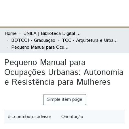
(current)
Log In
Communities & Collections
Home
UNILA | Biblioteca Digital de Trabalhos de Conclusão de Curso
BDTCC1 - Graduação
TCC - Arquitetura e Urbanismo
All of DSpace
Pequeno Manual para Ocupações Urbanas: Autonomia e Resistência para Mulheres
Statistics
Pequeno Manual para
Ocupações Urbanas: Autonomia
e Resistência para Mulheres
Simple item page
dc.contributor.advisor
Orientação