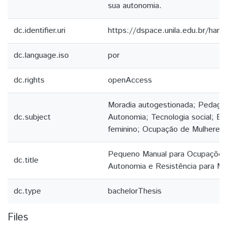
sua autonomia.
dc.identifier.uri
https://dspace.unila.edu.br/ha
dc.language.iso
por
dc.rights
openAccess
Moradia autogestionada; Pedagog
dc.subject
Autonomia; Tecnologia social; 
feminino; Ocupação de Mulheres 
Pequeno Manual para Ocupações
dc.title
Autonomia e Resistência para Mu
dc.type
bachelorThesis
Files