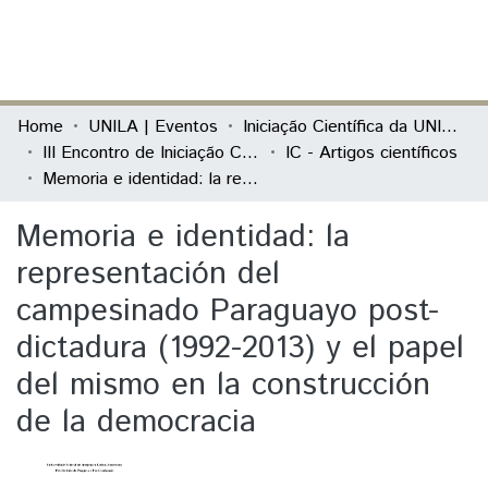
(current)
Log In
Communities & Collections
Home
UNILA | Eventos
Iniciação Científica da UNILA (IC)
III Encontro de Iniciação Científica da Unila “Pesquisa no século XXI: desafios e possibilidades”
IC - Artigos científicos
All of DSpace
Memoria e identidad: la representación del campesinado Paraguayo post-dictadura (1992-2013) y el papel del mismo en la construcción de la democracia
Statistics
Memoria e identidad: la
representación del
campesinado Paraguayo post-
dictadura (1992-2013) y el papel
del mismo en la construcción
de la democracia