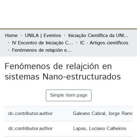
(current)
Log In
Communities & Collections
Home
UNILA | Eventos
Iniciação Científica da UNILA (IC)
IV Encontro de Iniciação Científica da Unila “UNILA 5 anos: Integração em Ciência, Tecnologia e Cultura na Tríplice Fronteira”
IC - Artigos científicos
All of DSpace
Fenómenos de relajción en sistemas Nano-estructurados
Statistics
Fenómenos de relajción en
sistemas Nano-estructurados
Simple item page
dc.contributor.author
Galeano Cabral, Jorge Ramón
dc.contributor.author
Lapas, Luciano Calheiros