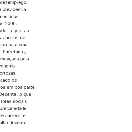
, desemprego,
à previdência
 nos anos
os 2000.
ado, o que, ao
 vínculos de
buiu para uma
. Entretanto,
 ameaçada pela
economia
certezas
rcado de
dos em boa parte
 Decente, o que
ores sociais
 precariedade
e nacional e
balho decente