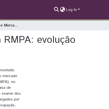
Log In
Trabalho decente e Mercado de trabalho na RMPA: evolução e perspectivas
a RMPA: evolução
nvolvido
do mercado
RMPA), no
isa de
o exame dos
regados por
 ocupação,