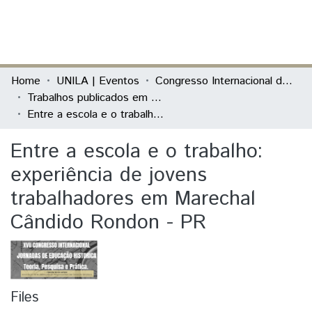
(current)
Log In
Communities & Collections
Home
UNILA | Eventos
Congresso Internacional das Jornadas de Educação História - Teoria, Pesquisa e Prática
Trabalhos publicados em Evento
All of DSpace
Entre a escola e o trabalho: experiência de jovens trabalhadores em Marechal Cândido Rondon - PR
Statistics
Entre a escola e o trabalho:
experiência de jovens
trabalhadores em Marechal
Cândido Rondon - PR
Files