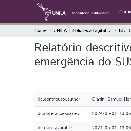
Commu
Home
UNILA | Biblioteca Digital de Trabalhos de Conclusão de Curso
BDTC
Relatório descriti
emergência do SU
dc.contributor.author
Dianin, Samuel He
dc.date.accessioned
2024-05-01T13:06
dc.date.available
2024-05-01T13:06