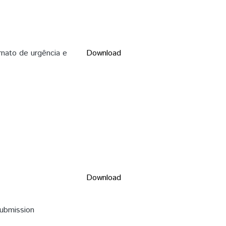
ernato de urgência e
Download
Download
submission