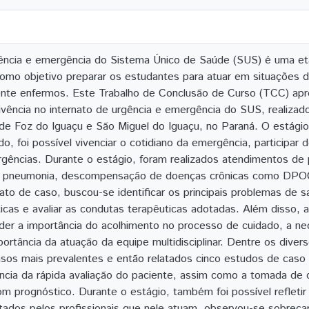
gência e emergência do Sistema Único de Saúde (SUS) é uma e
omo objetivo preparar os estudantes para atuar em situações 
nte enfermos. Este Trabalho de Conclusão de Curso (TCC) apres
vivência no internato de urgência e emergência do SUS, realizad
 de Foz do Iguaçu e São Miguel do Iguaçu, no Paraná. O estági
do, foi possível vivenciar o cotidiano da emergência, participa
gências. Durante o estágio, foram realizados atendimentos de 
, pneumonia, descompensação de doenças crônicas como DPOC
ato de caso, buscou-se identificar os principais problemas de s
icas e avaliar as condutas terapêuticas adotadas. Além disso, a
der a importância do acolhimento no processo de cuidado, a 
ortância da atuação da equipe multidisciplinar. Dentre os dive
sos mais prevalentes e então relatados cinco estudos de caso n
ncia da rápida avaliação do paciente, assim como a tomada de 
om prognóstico. Durante o estágio, também foi possível reflet
tados pelos profissionais que nele atuam, observou-se sobrecar