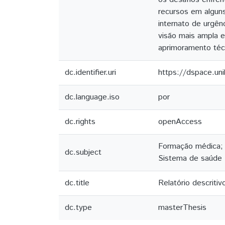
recursos em algun
internato de urgê
visão mais ampla e
aprimoramento técn
dc.identifier.uri
https://dspace.un
dc.language.iso
por
dc.rights
openAccess
Formação médica; 
dc.subject
Sistema de saúde
dc.title
Relatório descriti
dc.type
masterThesis