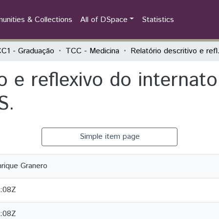
nities & Collections
All of DSpace
Statistics
C1 - Graduação
TCC - Medicina
Relatório descr
vo e reflexivo do internat
S.
Simple item page
nrique Granero
:08Z
:08Z