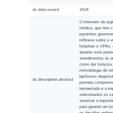
dc.date.issued
2024
O internato de ur
médica, que tem c
pacientes graveme
reflexivo sobre a 
hospitais e UPAs,
durante este perío
atendimentos às ur
como dor torácica
metodologia de rel
hipóteses diagnóst
dc.description.abstract
permitiu compreen
humanizada e a imp
selecionados os ca
observar a importâ
para garantir um b
os desafios enfren