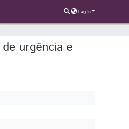
Log In
itivo e reflexivo do internato de urgência e emergência do SUS.
o de urgência e