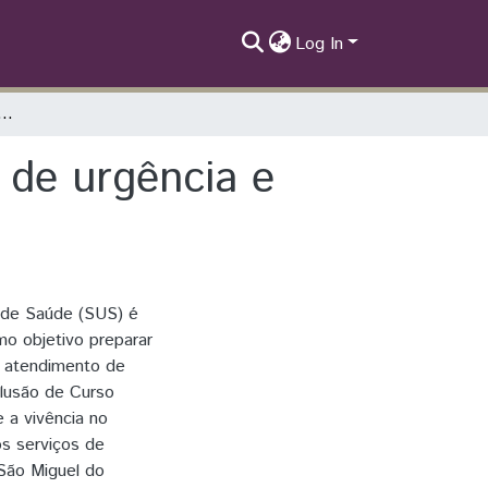
Log In
itivo e reflexivo do internato de urgência e emergência do SUS.
o de urgência e
 de Saúde (SUS) é
o objetivo preparar
e atendimento de
lusão de Curso
e a vivência no
os serviços de
São Miguel do