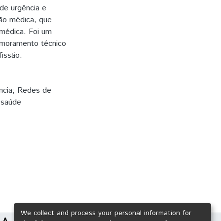
de urgência e
ão médica, que
 médica. Foi um
rimoramento técnico
fissão.
ncia; Redes de
 saúde
We collect and process your personal information for
LA