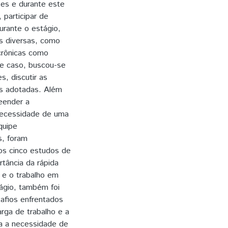
ses e durante este
 participar de
rante o estágio,
s diversas, como
crônicas como
de caso, buscou-se
s, discutir as
as adotadas. Além
reender a
necessidade de uma
quipe
s, foram
os cinco estudos de
rtância da rápida
 e o trabalho em
ágio, também foi
safios enfrentados
rga de trabalho e a
a a necessidade de