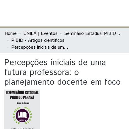
(current)
Log In
Communities & Collections
Home
UNILA | Eventos
Seminário Estadual PIBID do Paraná: tecendo saberes (PIBID)
PIBID - Artigos científicos
All of DSpace
Percepções iniciais de uma futura professora: o planejamento docente em foco
Statistics
Percepções iniciais de uma
futura professora: o
planejamento docente em foco