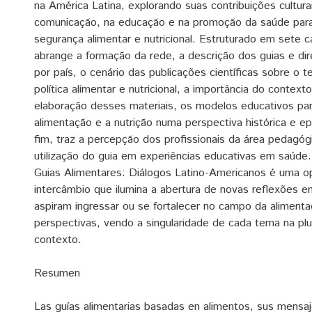
na América Latina, explorando suas contribuições cultura
comunicação, na educação e na promoção da saúde para
segurança alimentar e nutricional. Estruturado em sete ca
abrange a formação da rede, a descrição dos guias e dir
por país, o cenário das publicações científicas sobre o 
política alimentar e nutricional, a importância do contexto
elaboração desses materiais, os modelos educativos par
alimentação e a nutrição numa perspectiva histórica e ep
fim, traz a percepção dos profissionais da área pedagóg
utilização do guia em experiências educativas em saúde
Guias Alimentares: Diálogos Latino-Americanos é uma o
intercâmbio que ilumina a abertura de novas reflexões e
aspiram ingressar ou se fortalecer no campo da alimenta
perspectivas, vendo a singularidade de cada tema na plu
contexto.
Resumen
Las guías alimentarias basadas en alimentos, sus mensaj