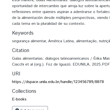
esta manera, Guías Alimentarias: diálogos latinoamerica
oportunidad de intercambio que arroja luz sobre la apert
reflexiones entre quienes aspiran a adentrarse o fortale
de la alimentación desde múltiples perspectivas, viendo l
cada tema en la pluralidad de su contexto.
Keywords
segurança alimentar
,
América Latina
,
alimentação
,
nutriç
Citation
Guías alimentarias: dialogos latinoamericanos / Érika Ma
Ciacchi et al (org.). Foz de Iguazú: EDUNILA, 2025.PDF (
URI
https://dspace.unila.edu.br/handle/123456789/8878
Collections
E-books