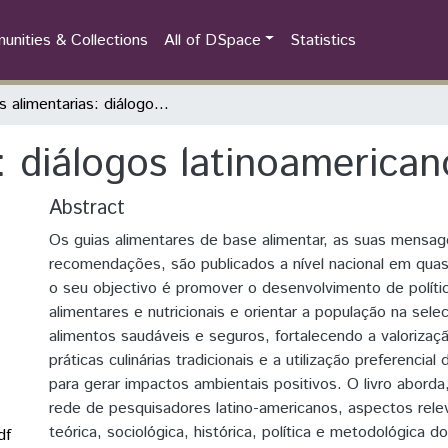
nities & Collections
All of DSpace
Statistics
Guías alimentarias: diálogos latinoamericanos
: diálogos latinoamerican
Abstract
Os guias alimentares de base alimentar, as suas mensa
recomendações, são publicados a nível nacional em quas
o seu objectivo é promover o desenvolvimento de polít
alimentares e nutricionais e orientar a população na se
alimentos saudáveis ​​e seguros, fortalecendo a valorizaç
práticas culinárias tradicionais e a utilização preferencia
para gerar impactos ambientais positivos. O livro aborda
rede de pesquisadores latino-americanos, aspectos rele
teórica, sociológica, histórica, política e metodológica d
df