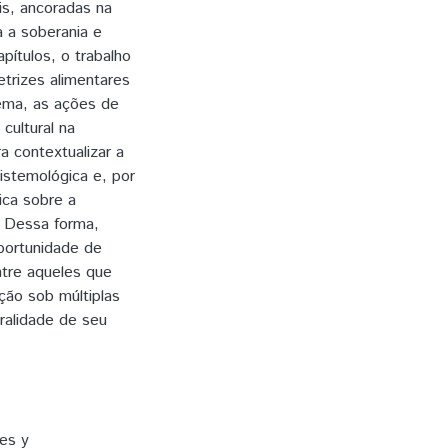
is, ancoradas na
 a soberania e
pítulos, o trabalho
etrizes alimentares
tema, as ações de
 cultural na
a contextualizar a
istemológica e, por
ica sobre a
. Dessa forma,
portunidade de
ntre aqueles que
ção sob múltiplas
ralidade de seu
es y