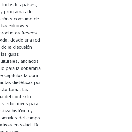
 todos los países,
s y programas de
lección y consumo de
las culturas y
e productos frescos
borda, desde una red
 de la discusión
 las guías
ulturales, anclados
ud para la soberanía
te capítulos la obra
pautas dietéticas por
este tema, las
cia del contexto
los educativos para
ctiva histórica y
fesionales del campo
ativas en salud. De