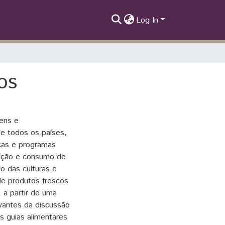
Log In
os
gens e
e todos os países,
icas e programas
lecção e consumo de
ão das culturas e
l de produtos frescos
, a partir de uma
vantes da discussão
os guias alimentares