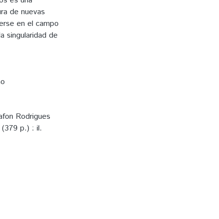
nos es una
ura de nuevas
cerse en el campo
a singularidad de
ão
rafon Rodrigues
379 p.) : il.