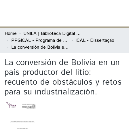
(current)
Log In
Communities & Collections
Home
UNILA | Biblioteca Digital de Dissertações e Teses
PPGICAL - Programa de Pós-Graduação em Integração Contemporânea da América Latina
ICAL - Dissertação
All of DSpace
La conversión de Bolivia en un país productor del litio: recuento de obstáculos y retos para su industrialización.
Statistics
La conversión de Bolivia en un
país productor del litio:
recuento de obstáculos y retos
para su industrialización.