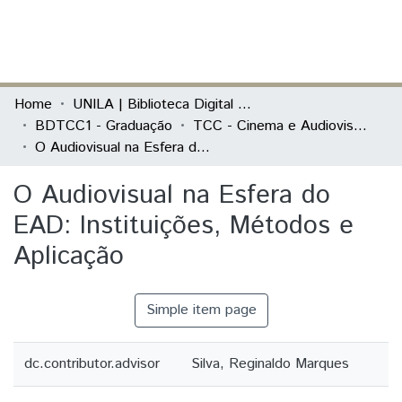
(current)
Log In
Communities & Collections
Home
UNILA | Biblioteca Digital de Trabalhos de Conclusão de Curso
BDTCC1 - Graduação
TCC - Cinema e Audiovisual - Artigo ou TCC
All of DSpace
O Audiovisual na Esfera do EAD: Instituições, Métodos e Aplicação
Statistics
O Audiovisual na Esfera do
EAD: Instituições, Métodos e
Aplicação
Simple item page
dc.contributor.advisor
Silva, Reginaldo Marques