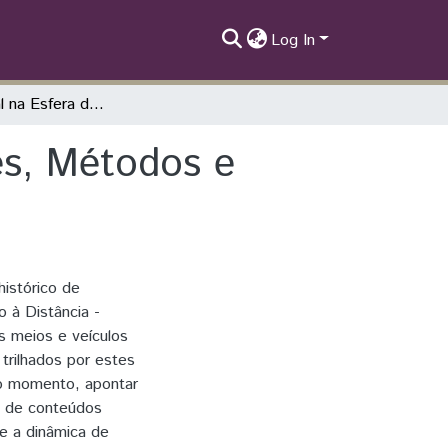
Log In
O Audiovisual na Esfera do EAD: Instituições, Métodos e Aplicação
es, Métodos e
histórico de
o à Distância -
is meios e veículos
trilhados por estes
do momento, apontar
o de conteúdos
e a dinâmica de