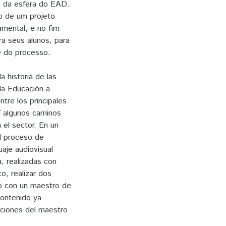
is da esfera do EAD.
o de um projeto
amental, e no fim
a seus alunos, para
e do processo.
 historia de las
 la Educación a
ntre los principales
í algunos caminos
el sector. En un
l proceso de
aje audiovisual
, realizadas con
o, realizar dos
ido con un maestro de
contenido ya
pciones del maestro