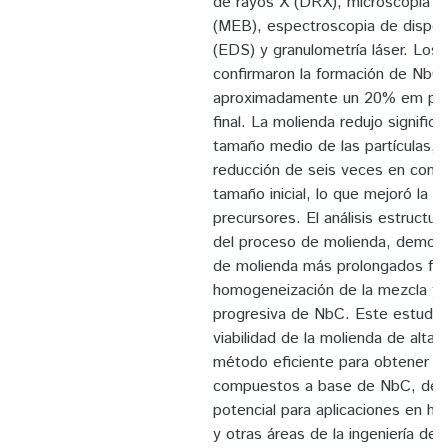
de rayos X (DRX), microscopía el
(MEB), espectroscopia de disper
(EDS) y granulometría láser. Los 
confirmaron la formación de NbC
aproximadamente un 20% em peso
final. La molienda redujo signific
tamaño medio de las partículas, 
reducción de seis veces en comp
tamaño inicial, lo que mejoró la r
precursores. El análisis estructura
del proceso de molienda, demos
de molienda más prolongados fav
homogeneización de la mezcla y 
progresiva de NbC. Este estudio 
viabilidad de la molienda de alta
método eficiente para obtener ma
compuestos a base de NbC, des
potencial para aplicaciones en he
y otras áreas de la ingeniería de 