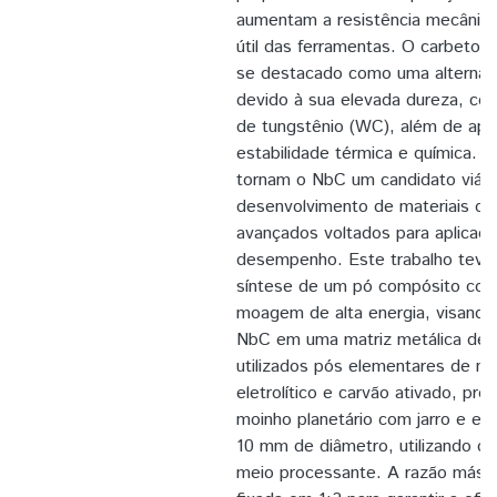
aumentam a resistência mecânica
útil das ferramentas. O carbeto 
se destacado como uma alternati
devido à sua elevada dureza, co
de tungstênio (WC), além de apr
estabilidade térmica e química. E
tornam o NbC um candidato viáve
desenvolvimento de materiais c
avançados voltados para aplicaçõ
desempenho. Este trabalho teve
síntese de um pó compósito con
moagem de alta energia, visando
NbC em uma matriz metálica de 
utilizados pós elementares de ni
eletrolítico e carvão ativado, p
moinho planetário com jarro e es
10 mm de diâmetro, utilizando c
meio processante. A razão mássi