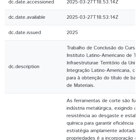
dc.date.accessioned
2025-03-27T18:53:14Z
dc.date.available
2025-03-27T18:53:14Z
dc.date.issued
2025
Trabalho de Conclusão do Curso
Instituto Latino-Americano de Te
Infraestruturae Território da Univ
dc.description
Integração Latino-Americana, com
para à obtenção do título de bac
de Materiais.
As ferramentas de corte são fun
indústria metalúrgica, exigindo al
resistência ao desgaste e estabi
química para garantir eficiência e
estratégia amplamente adotada p
propriedades é a incorporação d