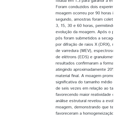
fixada em 1:3 para garantir a efi
Foram conduzidos dois experimen
moagem ocorreu por 90 horas ini
segundo, amostras foram coleta
3, 15, 30 e 60 horas, permitindo
evolução da moagem. Após o pr
pós foram submetidos a secagem
por difração de raios X (DRX), mi
de varredura (MEV), espectrosco
de elétrons (EDS) e granulometria
resultados confirmaram a forma
atingindo aproximadamente 20%
material final. A moagem promo
significativa do tamanho médio da
de seis vezes em relação ao taman
favorecendo maior reatividade do
análise estrutural revelou a evol
moagem, demonstrando que tem
favoreceram a homogeneização d