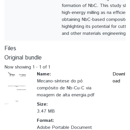
formation of NbC. This study show
high-energy milling as na efficien
obtaining NbC-based composite m
highlighting its potential for cutti
and other materials engineering fi
Files
Original bundle
Now showing
1 - 1 of 1
Name:
Downl
Mecano-síntese do pó
oad
compósito de Nb-Cu-C via
moagem de alta energia.pdf
Size:
3.47 MB
Format:
Adobe Portable Document