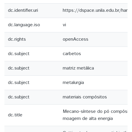
dc.identifier.uri
https://dspace.unila.edu.br/ha
dc.language.iso
vi
dc.rights
openAccess
dc.subject
carbetos
dc.subject
matriz metálica
dc.subject
metalurgia
dc.subject
materiais compósitos
Mecano-síntese do pó compósito
dc.title
moagem de alta energia