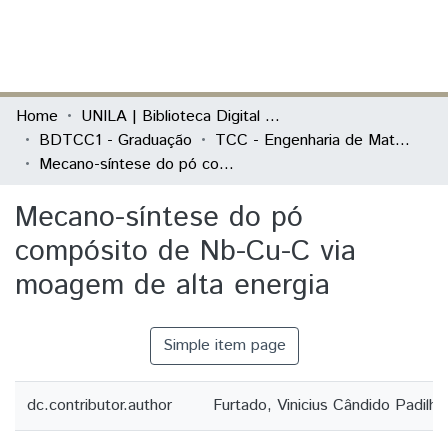
(current)
Log In
Communities & Collections
Home
UNILA | Biblioteca Digital de Trabalhos de Conclusão de Curso
BDTCC1 - Graduação
TCC - Engenharia de Materiais
All of DSpace
Mecano-síntese do pó compósito de Nb-Cu-C via moagem de alta energia
Statistics
Mecano-síntese do pó
compósito de Nb-Cu-C via
moagem de alta energia
Simple item page
dc.contributor.author
Furtado, Vinicius Cândido Padilha