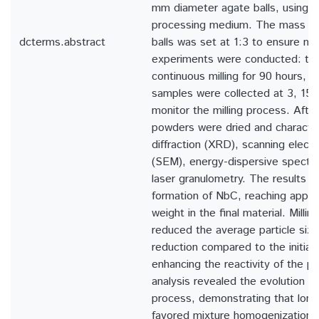
mm diameter agate balls, using 
processing medium. The mass rat
dcterms.abstract
balls was set at 1:3 to ensure mil
experiments were conducted: the 
continuous milling for 90 hours, w
samples were collected at 3, 15,
monitor the milling process. Afte
powders were dried and character
diffraction (XRD), scanning elect
(SEM), energy-dispersive spectr
laser granulometry. The results c
formation of NbC, reaching appr
weight in the final material. Milling
reduced the average particle size,
reduction compared to the initial 
enhancing the reactivity of the pr
analysis revealed the evolution of
process, demonstrating that longe
favored mixture homogenization 