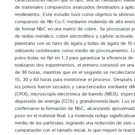
características hacen que el NbC sea un candidato viable 
de materiales compuestos avanzados destinados a aplic
rendimiento. Este estudio tuvo como objetivo la síntesis
compuesto de Nb-Cu-C mediante molienda de alta energí
de formar NbC en una matriz de cobre. Se procesaron p
de niobio metálico, cobre electrolítico y carbón activado
planetario con un tarro de ágata y bolas de ágata de 1
utilizando ciclohexano como medio de procesamiento. La
polvo:bolas se fijó en 1:3 para garantizar la eficiencia de
realizaron dos experimentos: el primero consistió en una
de 90 horas, mientras que en el segundo se recolectaron
15, 30 y 60 horas para monitorear el proceso. Después 
los polvos fueron secados y caracterizados mediante dif
(DRX), microscopía electrónica de barrido (MEB), espec
dispersión de energía (EDS) y granulometría láser. Los r
confirmaron la formación de NbC, alcanzando aproxim
peso en el material final. La molienda redujo significati
medio de las partículas, logrando una reducción de seis
comparación con el tamaño inicial, lo que mejoró la react