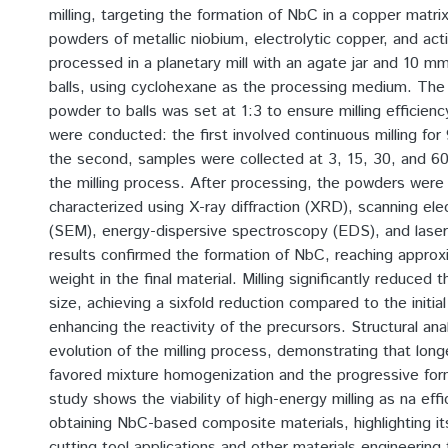
milling, targeting the formation of NbC in a copper matri
powders of metallic niobium, electrolytic copper, and ac
processed in a planetary mill with an agate jar and 10 m
balls, using cyclohexane as the processing medium. The 
powder to balls was set at 1:3 to ensure milling efficie
were conducted: the first involved continuous milling for 
the second, samples were collected at 3, 15, 30, and 60
the milling process. After processing, the powders were
characterized using X-ray diffraction (XRD), scanning el
(SEM), energy-dispersive spectroscopy (EDS), and laser
results confirmed the formation of NbC, reaching appro
weight in the final material. Milling significantly reduced 
size, achieving a sixfold reduction compared to the initia
enhancing the reactivity of the precursors. Structural ana
evolution of the milling process, demonstrating that longe
favored mixture homogenization and the progressive for
study shows the viability of high-energy milling as na eff
obtaining NbC-based composite materials, highlighting its
cutting tool applications and other materials engineering 