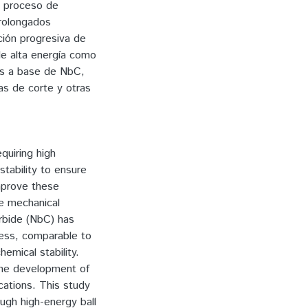
el proceso de
rolongados
ción progresiva de
de alta energía como
os a base de NbC,
as de corte y otras
equiring high
tability to ensure
improve these
ce mechanical
arbide (NbC) has
ness, comparable to
emical stability.
the development of
cations. This study
gh high-energy ball