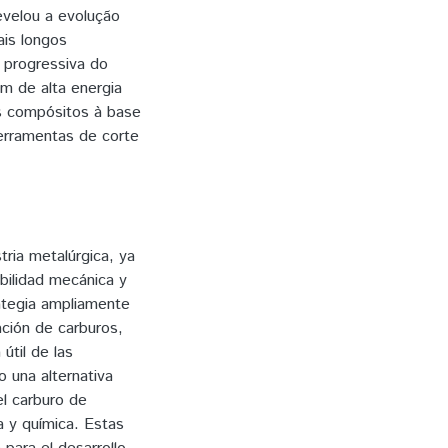
revelou a evolução
is longos
 progressiva do
m de alta energia
s compósitos à base
erramentas de corte
ria metalúrgica, ya
abilidad mecánica y
rategia ampliamente
ción de carburos,
útil de las
 una alternativa
l carburo de
a y química. Estas