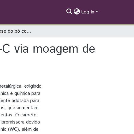
Log In
Mecano-síntese do pó compósito de Nb-Cu-C via moagem de alta energia
-C via moagem de
etalúrgica, exigindo
nica e química para
amente adotada para
etos, que aumentam
amentas. O carbeto
 promissora devido
ênio (WC), além de