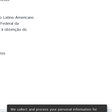
to Latino-Americano
 Federal da
a à obtenção do
tos
We collect and process your personal information for