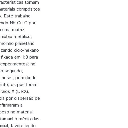
racterísticas tornam
ateriais compósitos
. Este trabalho
tendo Nb-Cu-C por
m uma matriz
nióbio metálico,
moinho planetário
izando ciclo-hexano
fixada em 1:3 para
 experimentos: no
 no segundo,
 horas, permitindo
nto, os pós foram
raios X (DRX),
pia por dispersão de
onfirmaram a
eso no material
o tamanho médio das
icial, favorecendo