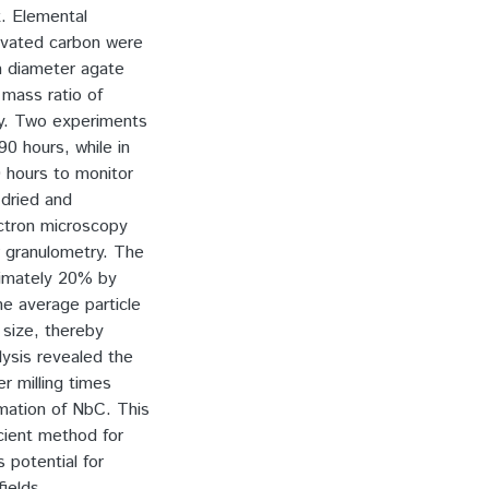
x. Elemental
tivated carbon were
m diameter agate
mass ratio of
ncy. Two experiments
90 hours, while in
 hours to monitor
 dried and
ectron microscopy
 granulometry. The
ximately 20% by
the average particle
l size, thereby
lysis revealed the
r milling times
mation of NbC. This
icient method for
 potential for
fields.