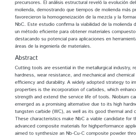
precursores. El análisis estructural reveló la evolución d
molienda, demostrando que tiempos de molienda más p
favorecieron la homogeneización de la mezcla y la forma
NbC. Este estudio confirma la viabilidad de la molienda 
un método eficiente para obtener materiales compuest
destacando su potencial para aplicaciones en herramient
áreas de la ingeniería de materiales.
Abstract
Cutting tools are essential in the metallurgical industry, r
hardness, wear resistance, and mechanical and chemical s
efficiency and durability. A widely adopted strategy to 
properties is the incorporation of carbides, which enhan
strength and extend the service life of tools. Niobium c
emerged as a promising alternative due to its high hard
tungsten carbide (WC), as well as its good thermal and ch
These characteristics make NbC a viable candidate for 
advanced composite materials for highperformance appli
aimed to synthesize an Nb-Cu-C composite powder throu