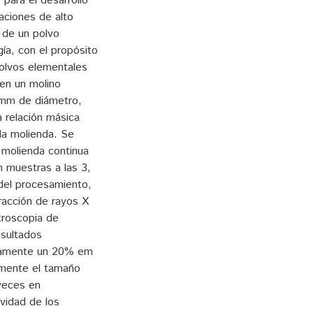
para el desarrollo
aciones de alto
 de un polvo
a, con el propósito
olvos elementales
 en un molino
0 mm de diámetro,
 relación másica
 la molienda. Se
 molienda continua
 muestras a las 3,
del procesamiento,
racción de rayos X
troscopia de
esultados
adamente un 20% em
vamente el tamaño
 veces en
ividad de los