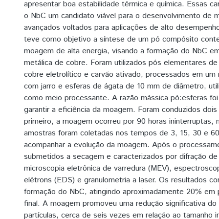
apresentar boa estabilidade térmica e química. Essas ca
o NbC um candidato viável para o desenvolvimento de m
avançados voltados para aplicações de alto desempenho
teve como objetivo a síntese de um pó compósito con
moagem de alta energia, visando a formação do NbC e
metálica de cobre. Foram utilizados pós elementares de 
cobre eletrolítico e carvão ativado, processados em um 
com jarro e esferas de ágata de 10 mm de diâmetro, util
como meio processante. A razão mássica pó:esferas foi 
garantir a eficiência da moagem. Foram conduzidos dois
primeiro, a moagem ocorreu por 90 horas ininterruptas;
amostras foram coletadas nos tempos de 3, 15, 30 e 60
acompanhar a evolução da moagem. Após o processame
submetidos a secagem e caracterizados por difração de 
microscopia eletrônica de varredura (MEV), espectrosco
elétrons (EDS) e granulometria a laser. Os resultados c
formação do NbC, atingindo aproximadamente 20% em p
final. A moagem promoveu uma redução significativa d
partículas, cerca de seis vezes em relação ao tamanho in