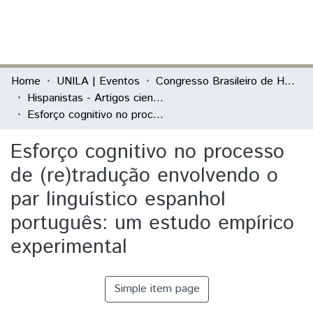
(current)
Log In
Communities & Collections
Home
UNILA | Eventos
Congresso Brasileiro de Hispanistas
Hispanistas - Artigos científicos
All of DSpace
Esforço cognitivo no processo de (re)tradução envolvendo o par linguístico espanhol português: um estudo empírico experimental
Statistics
Esforço cognitivo no processo
de (re)tradução envolvendo o
par linguístico espanhol
português: um estudo empírico
experimental
Simple item page