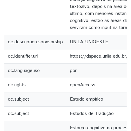
textoalvo, depois na área do 
último, com menores instânci
cognitivo, estão as áreas da
serviram como input na tarefa
dc.description.sponsorship
UNILA­-UNIOESTE
dc.identifier.uri
https://dspace.unila.edu.br
dc.language.iso
por
dc.rights
openAccess
dc.subject
Estudo empírico
dc.subject
Estudos de Tradução
Esforço cognitivo no process