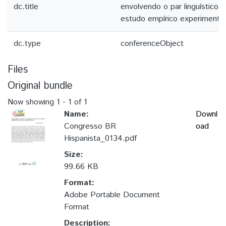
dc.title
envolvendo o par linguístico
estudo empírico experimental
dc.type
conferenceObject
Files
Original bundle
Now showing
1 - 1 of 1
Name:
Downl
Congresso BR
oad
Hispanista_0134.pdf
Size:
99.66 KB
Format:
Adobe Portable Document
Format
Description: