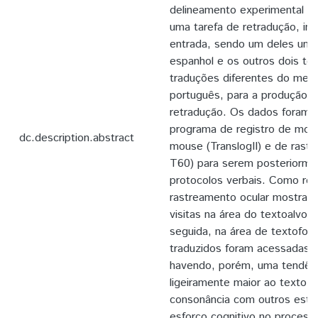
delineamento experimental des
uma tarefa de retradução, inc
entrada, sendo um deles um 
espanhol e os outros dois te
traduções diferentes do mes
português, para a produção d
retradução. Os dados foram 
programa de registro de mov
dc.description.abstract
mouse (TranslogII) e de rastr
T60) para serem posteriorme
protocolos verbais. Como res
rastreamento ocular mostrar
visitas na área do textoalvo,
seguida, na área de textofon
traduzidos foram acessadas 
havendo, porém, uma tendên
ligeiramente maior ao texto 
consonância com outros estu
esforço cognitivo no proces