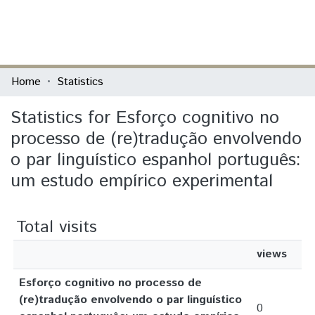
(current)
Log In
Communities & Collections
Home
Statistics
All of DSpace
Statistics for Esforço cognitivo no
processo de (re)tradução envolvendo
o par linguístico espanhol português:
um estudo empírico experimental
Total visits
views
Esforço cognitivo no processo de
(re)tradução envolvendo o par linguístico
0