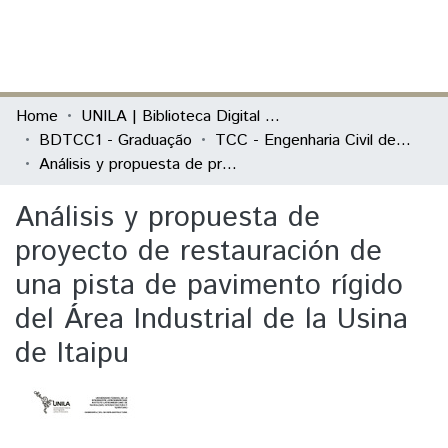
(current)
Log In
Communities & Collections
Home
UNILA | Biblioteca Digital de Trabalhos de Conclusão de Curso
BDTCC1 - Graduação
TCC - Engenharia Civil de Infraestrutura
All of DSpace
Análisis y propuesta de proyecto de restauración de una pista de pavimento rígido del Área Industrial de la Usina de Itaipu
Statistics
Análisis y propuesta de
proyecto de restauración de
una pista de pavimento rígido
del Área Industrial de la Usina
de Itaipu