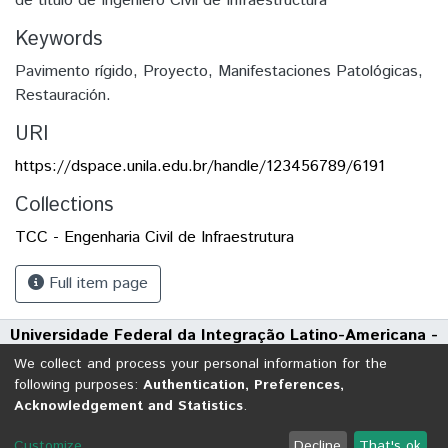
de título de Ingeniero Civil de Infraestructura
Keywords
Pavimento rígido, Proyecto, Manifestaciones Patológicas,
Restauración.
URI
https://dspace.unila.edu.br/handle/123456789/6191
Collections
TCC - Engenharia Civil de Infraestrutura
Full item page
Universidade Federal da Integração Latino-Americana -
UNILA
We collect and process your personal information for the
Avenida Tarquínio Joslin dos Santos, 1000 - Polo Universitário
following purposes:
Authentication, Preferences,
Acknowledgement and Statistics
.
CEP: 85870-650 | Foz do Iguaçu - Paraná
DSpace software
copyright © 2002-2026
LYRASIS
Customize
Decline
That's ok