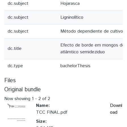
dc.subject
Hojarasca
dc.subject
Ligninolítico
dc.subject
Método dependiente de cultivo
Efecto de borde em mongos de 
dc.title
atlámtico semideziduo
dc.type
bachelorThesis
Files
Original bundle
Now showing
1 - 2 of 2
Name:
Downl
TCC FINAL.pdf
oad
Size: