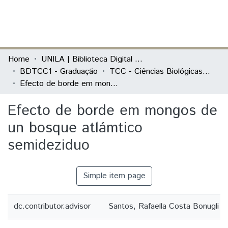
(current)
Log In
Communities & Collections
Home
UNILA | Biblioteca Digital de Trabalhos de Conclusão de Curso
BDTCC1 - Graduação
TCC - Ciências Biológicas - Ecologia e Biodiversidade
All of DSpace
Efecto de borde em mongos de un bosque atlámtico semideziduo
Statistics
Efecto de borde em mongos de
un bosque atlámtico
semideziduo
Simple item page
dc.contributor.advisor
Santos, Rafaella Costa Bonugli