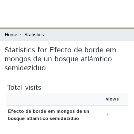
(current)
Log In
Communities & Collections
Home
Statistics
All of DSpace
Statistics for Efecto de borde em
mongos de un bosque atlámtico
semideziduo
Total visits
views
Efecto de borde em mongos de un
7
bosque atlámtico semideziduo