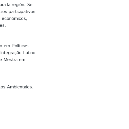
ra la región. Se
ios participativos
os económicos,
les.
 em Políticas
Integração Latino-
 de Mestra em
ctos Ambientales.