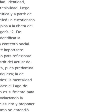
ad, identidad,
enibilidad, luego
ítica y a partir de
licó un cuestionario
ios a la ribera del
goría “2. De
dentificar la
 contexto social.
te importante
o para reflexionar
artir del actuar de
les, pues predomina
 riqueza; la de
ales; la mentalidad
posee el Lago de
o es suficiente para
nvolucrando la
te asunto y proponer
mismo se entendió