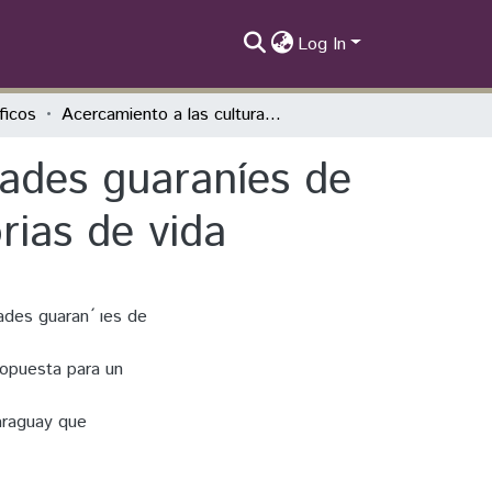
Log In
íficos
Acercamiento a las culturas de las comunidades guaraníes de Caazapa-PY por medio de su lengua e historias de vida
dades guaraníes de
rias de vida
ades guaran ́ ıes de
ropuesta para un
araguay que