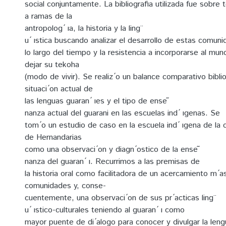
social conjuntamente. La bibliografia utilizada fue sobre 
a ramas de la
antropolog ́ ıa, la historia y la ling ̈
u ́ ıstica buscando analizar el desarrollo de estas comun
lo largo del tiempo y la resistencia a incorporarse al mu
dejar su tekoha
(modo de vivir). Se realiz ́o un balance comparativo biblio
situaci ́on actual de
las lenguas guaran ́ ıes y el tipo de ense ̃
nanza actual del guarani en las escuelas ind ́ ıgenas. Se
tom ́o un estudio de caso en la escuela ind ́ ıgena de l
de Hernandarias
como una observaci ́on y diagn ́ostico de la ense ̃
nanza del guaran ́ ı. Recurrimos a las premisas de
la historia oral como facilitadora de un acercamiento m ́a
comunidades y, conse-
cuentemente, una observaci ́on de sus pr ́acticas ling ̈
u ́ ıstico-culturales teniendo al guaran ́ ı como
mayor puente de di ́alogo para conocer y divulgar la len