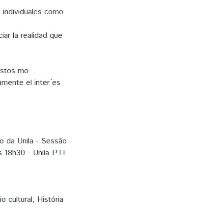
to individuales como
iar la realidad que
 estos mo-
umente el inter ́es
ão da Unila - Sessão
s 18h30 - Unila-PTI
o cultural
,
História