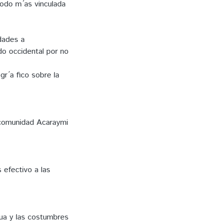
todo m ́as vinculada
idades a
ndo occidental por no
gr ́a fico sobre la
a comunidad Acaraymi
s efectivo a las
gua y las costumbres