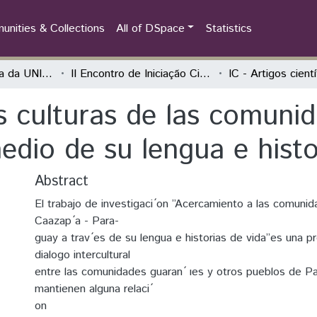
nities & Collections
All of DSpace
Statistics
Iniciação Científica da UNILA (IC)
II Encontro de Iniciação Científica da Unila "Resultados em debate"
IC - Artigos cient
s culturas de las comuni
dio de su lengua e histo
Abstract
El trabajo de investigaci ́on ”Acercamiento a las comunid
Caazap ́a - Para-
guay a trav ́es de su lengua e historias de vida”es una p
dialogo intercultural
entre las comunidades guaran ́ ıes y otros pueblos de P
mantienen alguna relaci ́
on