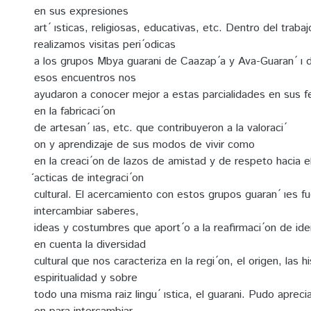
en sus expresiones
art ́ ısticas, religiosas, educativas, etc. Dentro del trab
realizamos visitas peri ́odicas
a los grupos Mbya guarani de Caazap ́a y Ava-Guaran ́ ı 
esos encuentros nos
ayudaron a conocer mejor a estas parcialidades en sus fes
en la fabricaci ́on
de artesan ́ ıas, etc. que contribuyeron a la valoraci ́
on y aprendizaje de sus modos de vivir como
en la creaci ́on de lazos de amistad y de respeto hacia e
́acticas de integraci ́on
cultural. El acercamiento con estos grupos guaran ́ ıes 
intercambiar saberes,
ideas y costumbres que aport ́o a la reafirmaci ́on de i
en cuenta la diversidad
cultural que nos caracteriza en la regi ́on, el origen, las hi
espiritualidad y sobre
todo una misma raiz lingu ́ ıstica, el guarani. Pudo apreciar