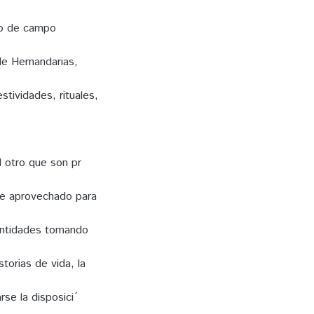
ajo de campo
de Hernandarias,
tividades, rituales,
l otro que son pr
fue aprovechado para
dentidades tomando
storias de vida, la
se la disposici ́