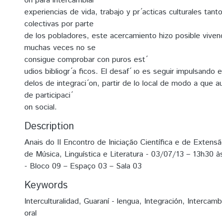
on para intercambiar
experiencias de vida, trabajo y pr ́acticas culturales tan
colectivas por parte
de los pobladores, este acercamiento hizo posible vivenc
muchas veces no se
consigue comprobar con puros est ́
udios bibliogr ́a ficos. El desaf ́ ıo es seguir impulsando
delos de integraci ́on, partir de lo local de modo a que a
de participaci ́
on social.
Description
Anais do II Encontro de Iniciação Científica e de Extens
de Música, Linguística e Literatura - 03/07/13 – 13h30 à
- Bloco 09 – Espaço 03 – Sala 03
Keywords
Interculturalidad
,
Guaraní - lengua
,
Integración
,
Intercambi
oral