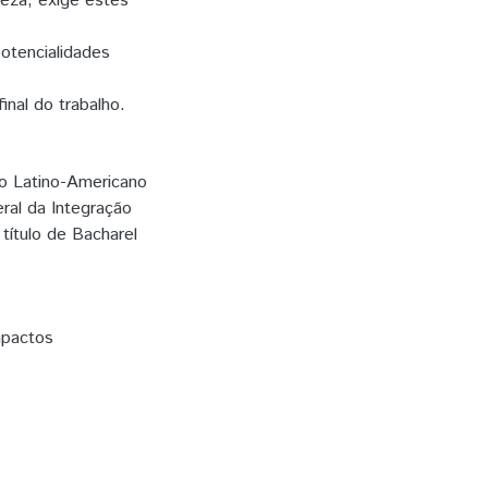
reza, exige estes
otencialidades
nal do trabalho.
to Latino-Americano
ral da Integração
título de Bacharel
Impactos