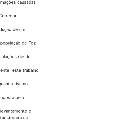
formações causadas
Corredor
rodução de um
a população de Foz
 soluções desde
ente, este trabalho
quantitativa no
omposta pela
m levantamento e
raestrutura na