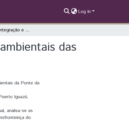
Log In
A Ponte da Integração e os Impactos Socioambientais das Obras de Infraestrutura no Mercosul
ambientais das
ientais da Ponte da
Puerto Iguazú.
l, analisa-se as
nsfronteiriça do