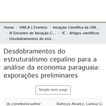
(current)
Log In
Communities & Collections
Home
UNILA | Eventos
Iniciação Científica da UNILA (IC)
III Encontro de Iniciação Científica da Unila “Pesquisa no século XXI: desafios e possibilidades”
IC - Artigos científicos
All of DSpace
Desdobramentos do estruturalismo cepalino para a análise da economia paraguaia: exporações preliminares
Statistics
Desdobramentos do
estruturalismo cepalino para a
análise da economia paraguaia:
exporações preliminares
Simple item page
dc.contributor.author
Barboza Alvarez, Larissa Caro