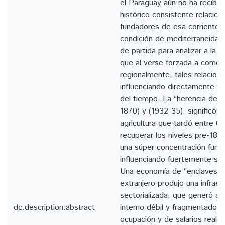
el Paraguay aún no ha recibid
histórico consistente relacion
fundadores de esa corriente
condición de mediterraneidad
de partida para analizar a la
que al verse forzada a comerci
regionalmente, tales relacion
influenciando directamente su 
del tiempo. La “herencia de l
1870) y (1932-35), significó al
agricultura que tardó entre 6
recuperar los niveles pre-18
una súper concentración fundi
influenciando fuertemente su
Una economía de “enclaves” d
extranjero produjo una infrae
sectorializada, que generó a
dc.description.abstract
interno débil y fragmentado, 
ocupación y de salarios reale