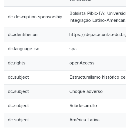
Bolsista Pibic-FA; Universida
dc.description.sponsorship
Integração Latino-Americana
dc.identifier.uri
https://dspace.unila.edu.br
dc.language.iso
spa
dc.rights
openAccess
dc.subject
Estructuralismo histórico cepa
dc.subject
Choque adverso
dc.subject
Subdesarrollo
dc.subject
América Latina