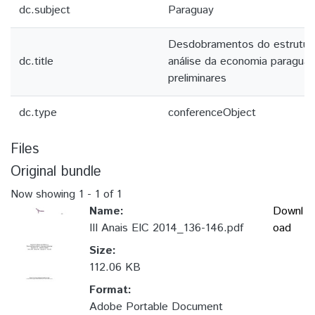
dc.subject
Paraguay
Desdobramentos do estrutura
dc.title
análise da economia paraguai
preliminares
dc.type
conferenceObject
Files
Original bundle
Now showing
1 - 1 of 1
Name:
Downl
III Anais EIC 2014_136-146.pdf
oad
Size:
112.06 KB
Format:
Adobe Portable Document