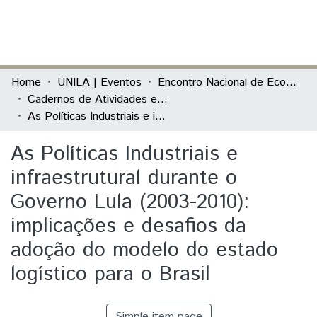
(current)
Log In
Communities & Collections
Home
UNILA | Eventos
Encontro Nacional de Economia Política
Cadernos de Atividades e Resumos
All of DSpace
As Políticas Industriais e infraestrutural durante o Governo Lula (2003-2010): implicações e desafios da adoção do modelo do estado logístico para o Brasil
Statistics
As Políticas Industriais e
infraestrutural durante o
Governo Lula (2003-2010):
implicações e desafios da
adoção do modelo do estado
logístico para o Brasil
Simple item page