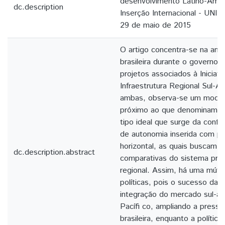
desenvolvimento Latino-Amer
dc.description
Inserção Internacional - UNIL
29 de maio de 2015
O artigo concentra-se na anális
brasileira durante o governo 
projetos associados à Iniciati
Infraestrutura Regional Sul-A
ambas, observa-se um model
próximo ao que denominamos 
tipo ideal que surge da confl 
de autonomia inserida com pol
horizontal, as quais buscam r
dc.description.abstract
comparativas do sistema prod
regional. Assim, há uma mútua
políticas, pois o sucesso da
integração do mercado sul-a
Pacífi co, ampliando a pressã
brasileira, enquanto a política