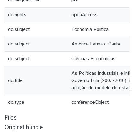
dc.language.iso
por
dc.rights
openAccess
dc.subject
Economia Política
dc.subject
América Latina e Caribe
dc.subject
Ciências Econômicas
As Políticas Industriais e infr
dc.title
Governo Lula (2003-2010): im
adoção do modelo do estado l
dc.type
conferenceObject
Files
Original bundle