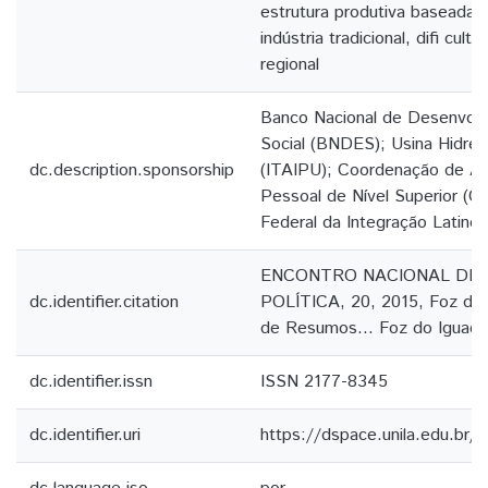
estrutura produtiva baseada n
indústria tradicional, difi cult
regional
Banco Nacional de Desenvol
Social (BNDES); Usina Hidrelé
dc.description.sponsorship
(ITAIPU); Coordenação de A
Pessoal de Nível Superior (C
Federal da Integração Latino
ENCONTRO NACIONAL DE 
dc.identifier.citation
POLÍTICA, 20, 2015, Foz do 
de Resumos... Foz do Iguaçu
dc.identifier.issn
ISSN 2177-8345
dc.identifier.uri
https://dspace.unila.edu.br