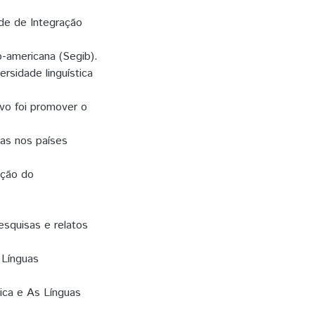
ade de Integração
ro-americana (Segib).
rsidade linguística
tivo foi promover o
das nos países
oção do
squisas e relatos
 Línguas
ica e As Línguas