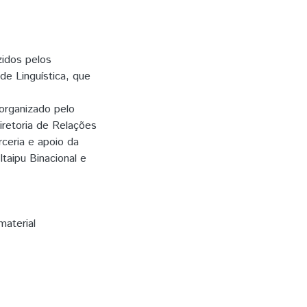
idos pelos
de Linguística, que
organizado pelo
iretoria de Relações
rceria e apoio da
taipu Binacional e
material