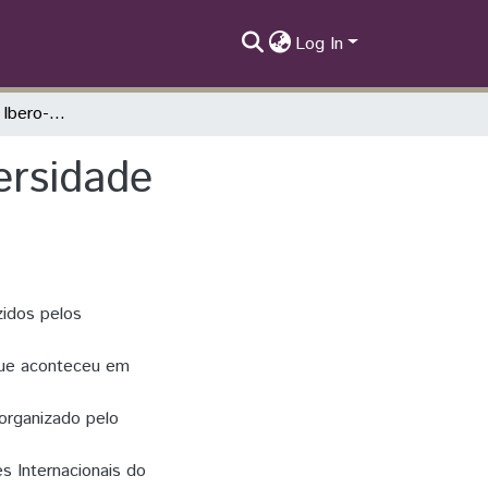
Log In
Anais do Seminário Ibero-americano de Diversidade Linguística
ersidade
idos pelos
 que aconteceu em
organizado pelo
es Internacionais do